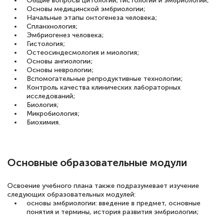
Общие вопросы цитологии, гистологии и эмбриологии;
Основы медицинской эмбриологии;
Начальные этапы онтогенеза человека;
Спланхнология;
Эмбриогенез человека;
Гистология;
Остеосиндесмология и миология;
Основы ангиологии;
Основы неврологии;
Вспомогательные репродуктивные технологии;
Контроль качества клинических лабораторных
исследований;
Биология;
Микробиология;
Биохимия.
Основные образовательные модули
Освоение учебного плана также подразумевает изучение
следующих образовательных модулей:
основы эмбриологии: введение в предмет, основные
понятия и термины, история развития эмбриологии;