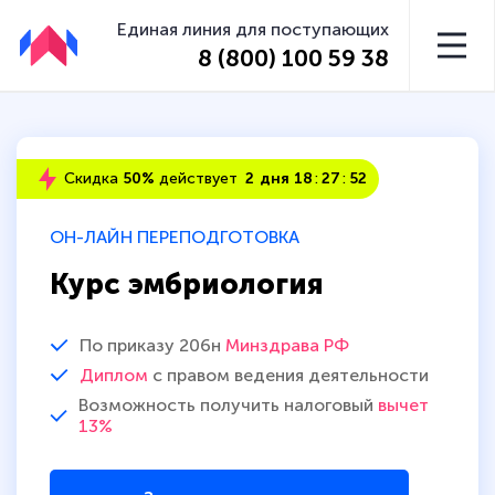
Единая линия для поступающих
8 (800) 100 59 38
Скидка
50%
действует
2
дня
1
8
2
7
5
1
ОН-ЛАЙН ПЕРЕПОДГОТОВКА
Курс эмбриология
По приказу 206н
Минздрава РФ
Диплом
с правом ведения деятельности
Возможность получить налоговый
вычет
13%