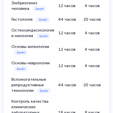
Эмбриогенез
12
часов
4
часов
8
человека
Гистология
44
часов
20
часов
3
Остеосиндесмология
12
часов
4
часов
8
и миология
Основы ангиологии
12
часов
4
часов
8
Основы неврологии
12
часов
4
часов
8
Вспомогательные
репродуктивные
44
часов
20
часов
2
технологии
Контроль качества
клинических
лабораторных
18
часов
8
часов
1