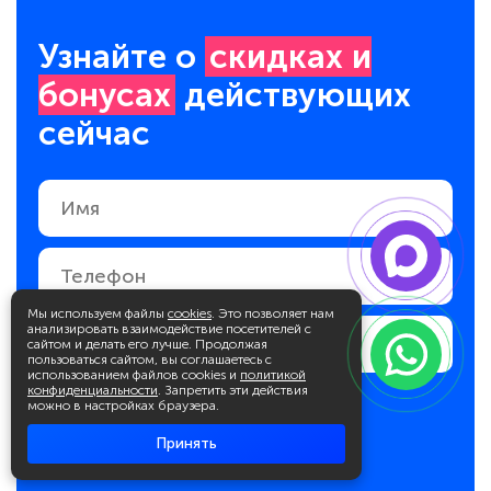
Узнайте о
скидках и
бонусах
действующих
сейчас
Мы используем файлы
cookies
. Это позволяет нам
анализировать взаимодействие посетителей с
сайтом и делать его лучше. Продолжая
пользоваться сайтом, вы соглашаетесь с
использованием файлов cookies и
политикой
конфиденциальности
. Запретить эти действия
можно в настройках браузера.
Подписаться
Принять