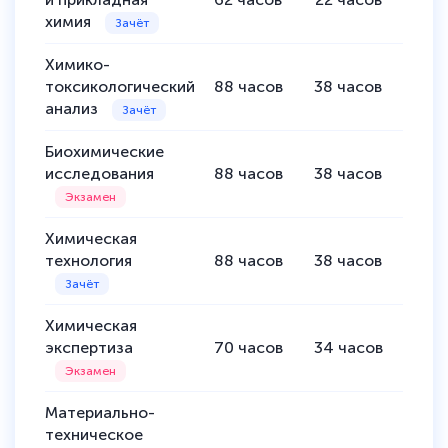
химия
Химико-
токсикологический
88
часов
38
часов
50
ч
анализ
Биохимические
исследования
88
часов
38
часов
50
ч
Химическая
технология
88
часов
38
часов
50
ч
Химическая
экспертиза
70
часов
34
часов
36
ч
Материально-
техническое