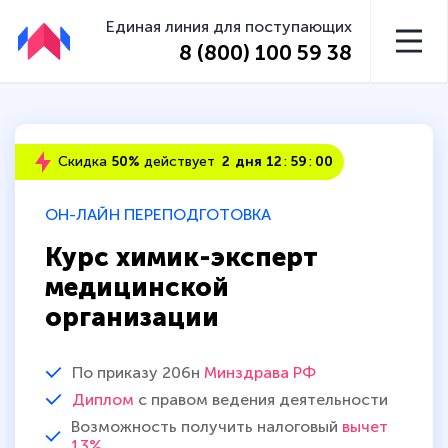
Единая линия для поступающих
8 (800) 100 59 38
Скидка
50%
действует
2
дня
1
2
5
8
5
9
ОН-ЛАЙН ПЕРЕПОДГОТОВКА
Курс химик-эксперт
медицинской
организации
По приказу 206н
Минздрава РФ
Диплом
с правом ведения деятельности
Возможность получить налоговый
вычет
13%