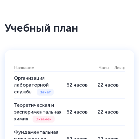
Учебный план
Название
Часы
Лекции
Пр
Организация
лабораторной
62
часов
22
часов
40
ч
службы
Теоретическая и
экспериментальная
62
часов
22
часов
40
ч
химия
Фундаментальная
и прикладная
62
часов
22
часов
40
ч