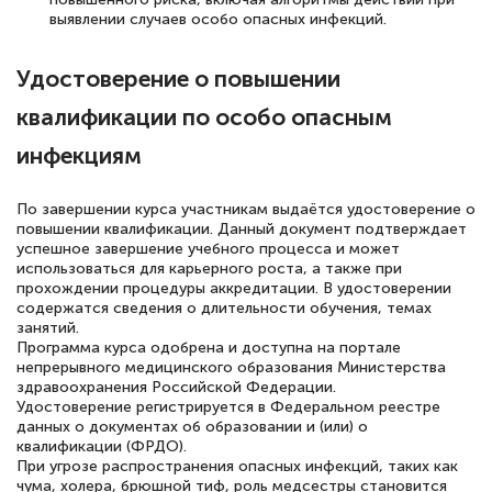
выявлении случаев особо опасных инфекций.
12 марта 2026
Спасибо большое Академии! Грамотное,
Удостоверение о повышении
вежливое сопровождение! Всё чётко и
квалификации по особо опасным
понятно! Проходила повышение
инфекциям
квалификации. Ещё раз - СПАСИБО!
По завершении курса участникам выдаётся удостоверение о
повышении квалификации. Данный документ подтверждает
успешное завершение учебного процесса и может
Елена Петрикс
использоваться для карьерного роста, а также при
Знаток города 5 уровня
прохождении процедуры аккредитации. В удостоверении
содержатся сведения о длительности обучения, темах
занятий.
11 марта 2026
Программа курса одобрена и доступна на портале
непрерывного медицинского образования Министерства
Всем добрый день! Я прошла курс
здравоохранения Российской Федерации.
повышени каалификации по
Удостоверение регистрируется в Федеральном реестре
данных о документах об образовании и (или) о
специальности «Тренер-преподаватель
квалификации (ФРДО).
по тяжелой атлетике»! Хочется
При угрозе распространения опасных инфекций, таких как
чума, холера, брюшной тиф, роль медсестры становится