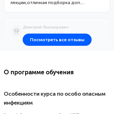
лекции,отличная подборка доп.…
Дмитрий Леонидович
Знаток города 6 уровня
Посмотреть все отзывы
25 марта 2026
Здравствуйте, прошёл курс
переподготовки тренер-преподаватель
по всестилевому каратэ. Понравилось
О программе обучения
большое количество методических
работ для обучения и подготовки для
сдачи итоговой аттестации. Спасибо
Особенности курса по особо опасным
инфекциям
Елена Кравченко