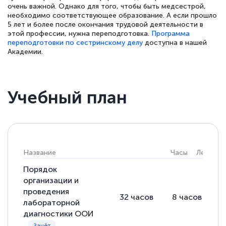
подчеркуть, что при обращении
очень важной. Однако для того, чтобы быть медсестрой,
оперативно связались со мной
необходимо соответствующее образование. А если прошло
5 лет и более после окончания трудовой деятельности в
специалисты, ответили на все
этой профессии, нужна переподготовка.
Программа
интересующие вопросы и в течении
переподготовки по сестринскому делу
доступна в нашей
Академии.
двух…
Учебный план
Светлана К
Знаток города 7 уровня
10 марта 2026
Название
Часы
Лекции
Оставила заявку на обучение онлайн, мне
Порядок
быстро ответили, разъяснили все детали.
организации и
Обучение понравилось: огромное
проведения
32
часов
8
часов
2
количество тематической литературы,
лабораторной
пособий и учебников доступно на время
диагностики ООИ