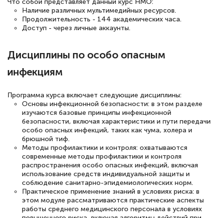
Что собой представляет данный курс НМО:
Знаток города 5 уровня
Наличие различных мультимедийных ресурсов.
Продолжительность - 144 академических часа.
Доступ - через личные аккаунты.
18 марта 2026
Выражаю благодарность за курс
Дисциплины по особо опасным
повышения квалификации "Эксперт ЕГЭ по
инфекциям
русскому языку и литературе". Много
полезных материалов помогли
Программа курса включает следующие дисциплины:
подготовиться к тестированию. Это
Основы инфекционной безопасности: в этом разделе
книги, методические рекомендации,
изучаются базовые принципы инфекционной
безопасности, включая характеристики и пути передачи
статьи. Времени на подготовку
особо опасных инфекций, таких как чума, холера и
достаточно. Курс помогает пройти
брюшной тиф.
Методы профилактики и контроля: охватываются
аттестацию в школе. Спасибо!
современные методы профилактики и контроля
распространения особо опасных инфекций, включая
использование средств индивидуальной защиты и
соблюдение санитарно-эпидемиологических норм.
Практическое применение знаний в условиях риска: в
Евгения Коротких
этом модуле рассматриваются практические аспекты
работы среднего медицинского персонала в условиях
Знаток города 2 уровня
повышенного риска, включая алгоритмы действий при