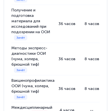
прохождения курса, удобная система
аттестации, проблем не возникло ни на
Получение и
каком этапе…
подготовка
материала для
36
часов
8
часов
2
исследований при
подозрении на ООИ
Методы экспресс-
диагностики ООИ
(чума, холера,
36
часов
8
часов
2
брюшной тиф)
Вакцинопрофилактика
ООИ (чума, холера,
36
часов
8
часов
2
брюшной тиф)
Междисциплинарный
4
часов
--