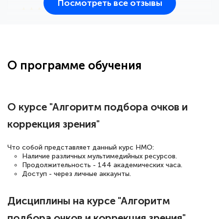
Посмотреть все отзывы
25 марта 2026
Здравствуйте, прошёл курс
переподготовки тренер-преподаватель
по всестилевому каратэ. Понравилось
О программе обучения
большое количество методических
работ для обучения и подготовки для
сдачи итоговой аттестации. Спасибо
О курсе "Алгоритм подбора очков и
коррекция зрения"
Елена Кравченко
Что собой представляет данный курс НМО:
Знаток города 5 уровня
Наличие различных мультимедийных ресурсов.
Продолжительность - 144 академических часа.
Доступ - через личные аккаунты.
18 марта 2026
Выражаю благодарность за курс
Дисциплины на курсе "Алгоритм
повышения квалификации "Эксперт ЕГЭ по
подбора очков и коррекция зрения"
русскому языку и литературе". Много