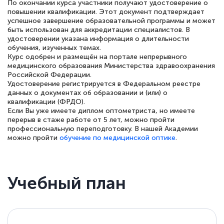
По окончании курса участники получают удостоверение о
повышении квалификации. Этот документ подтверждает
успешное завершение образовательной программы и может
быть использован для аккредитации специалистов. В
удостоверении указана информация о длительности
Елена Петрикс
обучения, изученных темах.
Знаток города 5 уровня
Курс одобрен и размещён на портале непрерывного
медицинского образования Министерства здравоохранения
Российской Федерации.
11 марта 2026
Удостоверение регистрируется в Федеральном реестре
данных о документах об образовании и (или) о
Всем добрый день! Я прошла курс
квалификации (ФРДО).
повышени каалификации по
Если Вы уже имеете диплом оптометриста, но имеете
перерыв в стаже работе от 5 лет, можно пройти
специальности «Тренер-преподаватель
профессиональную переподготовку. В нашей Академии
по тяжелой атлетике»! Хочется
можно пройти
обучение по медицинской оптике
.
подчеркуть, что при обращении
оперативно связались со мной
Учебный план
специалисты, ответили на все
интересующие вопросы и в течении
двух…