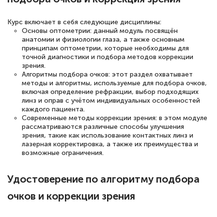
полезных материалов помогли
Курс включает в себя следующие дисциплины:
подготовиться к тестированию. Это
Основы оптометрии: данный модуль посвящён
книги, методические рекомендации,
анатомии и физиологии глаза, а также основным
принципам оптометрии, которые необходимы для
статьи. Времени на подготовку
точной диагностики и подбора методов коррекции
достаточно. Курс помогает пройти
зрения.
Алгоритмы подбора очков: этот раздел охватывает
аттестацию в школе. Спасибо!
методы и алгоритмы, используемые для подбора очков,
включая определение рефракции, выбор подходящих
линз и оправ с учётом индивидуальных особенностей
каждого пациента.
Современные методы коррекции зрения: в этом модуле
Евгения Коротких
рассматриваются различные способы улучшения
зрения, такие как использование контактных линз и
Знаток города 2 уровня
лазерная корректировка, а также их преимущества и
возможные ограничения.
12 марта 2026
Спасибо большое Академии! Грамотное,
Удостоверение по алгоритму подбора
вежливое сопровождение! Всё чётко и
очков и коррекции зрения
понятно! Проходила повышение
квалификации. Ещё раз - СПАСИБО!