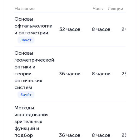
Название
Часы
Лекции
Практ
Основы
Светлана К
офтальмологии
Знаток города 7 уровня
32
часов
8
часов
24
час
и оптометрии
10 марта 2026
Оставила заявку на обучение онлайн, мне
Основы
быстро ответили, разъяснили все детали.
геометрической
оптики и
Обучение понравилось: огромное
теории
36
часов
8
часов
28
час
количество тематической литературы,
оптических
пособий и учебников доступно на время
систем
прохождения курса, удобная система
аттестации, проблем не возникло ни на
Методы
каком этапе…
исследования
зрительных
функций и
подбор
36
часов
8
часов
28
час