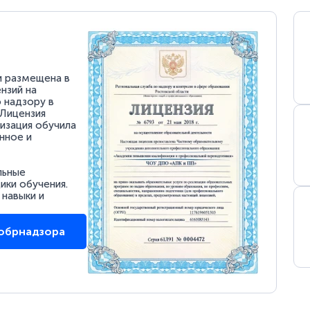
и размещена в
нзий на
 надзору в
 Лицензия
низация обучила
нное и
льные
ки обучения.
 навыки и
собрнадзора