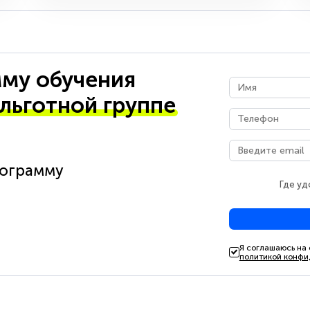
му обучения
 льготной группе
рограмму
Где уд
Я соглашаюсь на
политикой конфи