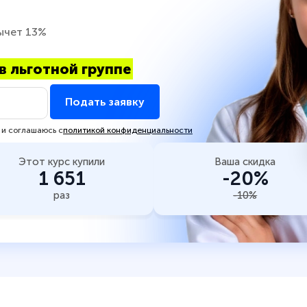
ычет 13%
в льготной группе
Подать заявку
 и соглашаюсь с
политикой конфиденциальности
Этот курс купили
Ваша скидка
1 651
-20%
раз
-10%