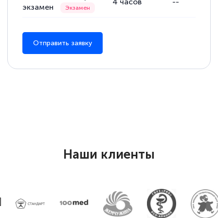
4
часов
--
экзамен
понятно! Проходила повышение
квалификации. Ещё раз - СПАСИБО!
Отправить заявку
Елена Петрикс
Знаток города 5 уровня
11 марта 2026
Всем добрый день! Я прошла курс
повышени каалификации по
специальности «Тренер-преподаватель
Наши клиенты
по тяжелой атлетике»! Хочется
подчеркуть, что при обращении
оперативно связались со мной
специалисты, ответили на все
интересующие вопросы и в течении