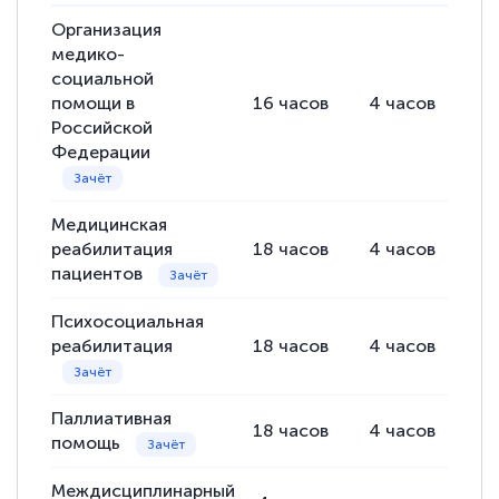
Выражаю благодарность за курс
повышения квалификации "Эксперт ЕГЭ по
Организация
медико-
русскому языку и литературе". Много
социальной
полезных материалов помогли
помощи в
16
часов
4
часов
12
подготовиться к тестированию. Это
Российской
Федерации
книги, методические рекомендации,
статьи. Времени на подготовку
достаточно. Курс помогает пройти
Медицинская
аттестацию в школе. Спасибо!
реабилитация
18
часов
4
часов
14
пациентов
Психосоциальная
реабилитация
18
часов
4
часов
14
Евгения Коротких
Знаток города 2 уровня
Паллиативная
18
часов
4
часов
14
12 марта 2026
помощь
Спасибо большое Академии! Грамотное,
Междисциплинарный
вежливое сопровождение! Всё чётко и