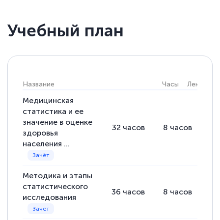
Учебный план
Светлана К
Знаток города 7 уровня
10 марта 2026
Оставила заявку на обучение онлайн, мне
Название
Часы
Лекции
быстро ответили, разъяснили все детали.
Медицинская
Обучение понравилось: огромное
статистика и ее
количество тематической литературы,
значение в оценке
32
часов
8
часов
24
пособий и учебников доступно на время
здоровья
населения ...
прохождения курса, удобная система
аттестации, проблем не возникло ни на
каком этапе…
Методика и этапы
статистического
36
часов
8
часов
28
исследования