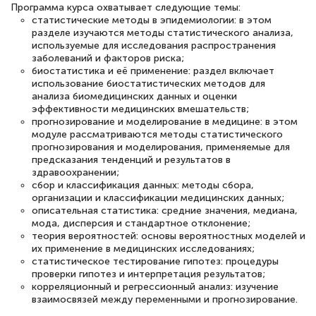
Программа курса охватывает следующие темы:
полезных материалов помогли
статистические методы в эпидемиологии: в этом
разделе изучаются методы статистического анализа,
подготовиться к тестированию. Это
используемые для исследования распространения
книги, методические рекомендации,
заболеваний и факторов риска;
биостатистика и её применение: раздел включает
статьи. Времени на подготовку
использование биостатистических методов для
достаточно. Курс помогает пройти
анализа биомедицинских данных и оценки
эффективности медицинских вмешательств;
аттестацию в школе. Спасибо!
прогнозирование и моделирование в медицине: в этом
модуле рассматриваются методы статистического
прогнозирования и моделирования, применяемые для
предсказания тенденций и результатов в
здравоохранении;
Евгения Коротких
сбор и классификация данных: методы сбора,
организации и классификации медицинских данных;
Знаток города 2 уровня
описательная статистика: средние значения, медиана,
мода, дисперсия и стандартное отклонение;
12 марта 2026
теория вероятностей: основы вероятностных моделей и
их применение в медицинских исследованиях;
Спасибо большое Академии! Грамотное,
статистическое тестирование гипотез: процедуры
вежливое сопровождение! Всё чётко и
проверки гипотез и интерпретация результатов;
корреляционный и регрессионный анализ: изучение
понятно! Проходила повышение
взаимосвязей между переменными и прогнозирование.
квалификации. Ещё раз - СПАСИБО!