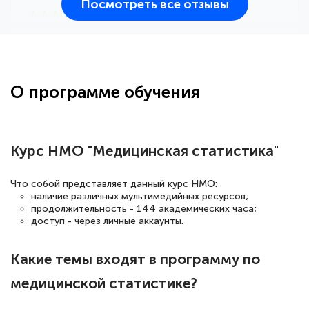
Посмотреть все отзывы
25 марта 2026
Здравствуйте, прошёл курс
переподготовки тренер-преподаватель
по всестилевому каратэ. Понравилось
О программе обучения
большое количество методических
работ для обучения и подготовки для
сдачи итоговой аттестации. Спасибо
Курс НМО "Медицинская статистика"
Что собой представляет данный курс НМО:
наличие различных мультимедийных ресурсов;
Елена Кравченко
продолжительность - 144 академических часа;
Знаток города 5 уровня
доступ - через личные аккаунты.
18 марта 2026
Какие темы входят в программу по
Выражаю благодарность за курс
медицинской статистике?
повышения квалификации "Эксперт ЕГЭ по
русскому языку и литературе". Много