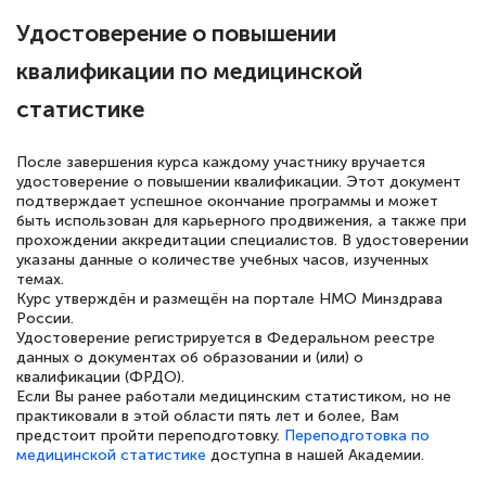
Удостоверение о повышении
квалификации по медицинской
Елена Петрикс
статистике
Знаток города 5 уровня
После завершения курса каждому участнику вручается
11 марта 2026
удостоверение о повышении квалификации. Этот документ
подтверждает успешное окончание программы и может
Всем добрый день! Я прошла курс
быть использован для карьерного продвижения, а также при
повышени каалификации по
прохождении аккредитации специалистов. В удостоверении
указаны данные о количестве учебных часов, изученных
специальности «Тренер-преподаватель
темах.
по тяжелой атлетике»! Хочется
Курс утверждён и размещён на портале НМО Минздрава
России.
подчеркуть, что при обращении
Удостоверение регистрируется в Федеральном реестре
оперативно связались со мной
данных о документах об образовании и (или) о
квалификации (ФРДО).
специалисты, ответили на все
Если Вы ранее работали медицинским статистиком, но не
интересующие вопросы и в течении
практиковали в этой области пять лет и более, Вам
предстоит пройти переподготовку.
Переподготовка по
двух…
медицинской статистике
доступна в нашей Академии.