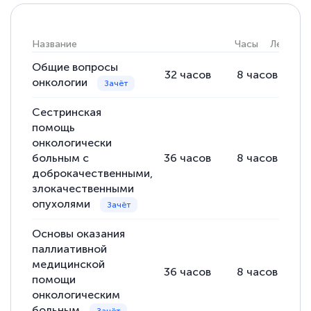
интересующие вопросы и в течении
двух…
Название
Часы
Лекции
Общие вопросы
32
часов
8
часов
2
онкологии
Светлана К
Сестринская
Знаток города 7 уровня
помощь
онкологически
10 марта 2026
больным с
36
часов
8
часов
2
Оставила заявку на обучение онлайн, мне
доброкачественными,
злокачественными
быстро ответили, разъяснили все детали.
опухолями
Обучение понравилось: огромное
количество тематической литературы,
Основы оказания
паллиативной
пособий и учебников доступно на время
медицинской
прохождения курса, удобная система
36
часов
8
часов
2
помощи
аттестации, проблем не возникло ни на
онкологическим
каком этапе…
больным