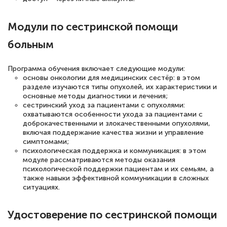
Выражаю благодарность за курс
Модули по сестринской помощи
повышения квалификации "Эксперт ЕГЭ по
больным
русскому языку и литературе". Много
полезных материалов помогли
Программа обучения включает следующие модули:
подготовиться к тестированию. Это
основы онкологии для медицинских сестёр: в этом
книги, методические рекомендации,
разделе изучаются типы опухолей, их характеристики и
основные методы диагностики и лечения;
статьи. Времени на подготовку
сестринский уход за пациентами с опухолями:
достаточно. Курс помогает пройти
охватываются особенности ухода за пациентами с
доброкачественными и злокачественными опухолями,
аттестацию в школе. Спасибо!
включая поддержание качества жизни и управление
симптомами;
психологическая поддержка и коммуникация: в этом
модуле рассматриваются методы оказания
психологической поддержки пациентам и их семьям, а
Евгения Коротких
также навыки эффективной коммуникации в сложных
ситуациях.
Знаток города 2 уровня
12 марта 2026
Удостоверение по сестринской помощи