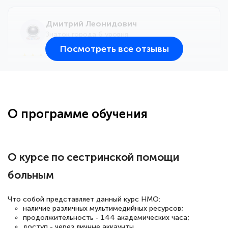
Дмитрий Леонидович
Знаток города 6 уровня
Посмотреть все отзывы
25 марта 2026
Здравствуйте, прошёл курс
переподготовки тренер-преподаватель
по всестилевому каратэ. Понравилось
О программе обучения
большое количество методических
работ для обучения и подготовки для
сдачи итоговой аттестации. Спасибо
О курсе по сестринской помощи
больным
Елена Кравченко
Что собой представляет данный курс НМО:
Знаток города 5 уровня
наличие различных мультимедийных ресурсов;
продолжительность - 144 академических часа;
доступ - через личные аккаунты.
18 марта 2026