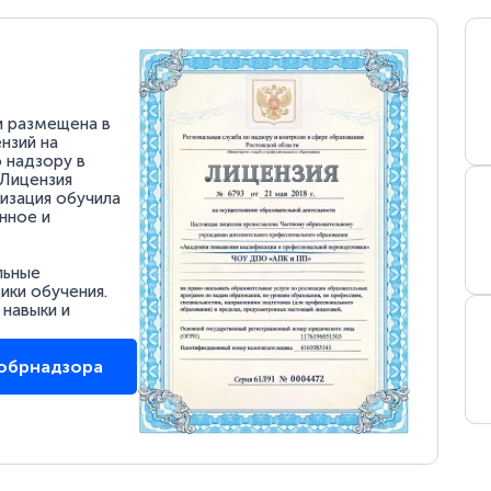
и размещена в
нзий на
 надзору в
 Лицензия
низация обучила
нное и
льные
ки обучения.
 навыки и
собрнадзора