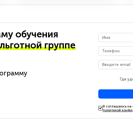
му обучения
 льготной группе
рограмму
Где уд
Я соглашаюсь на
политикой конфи