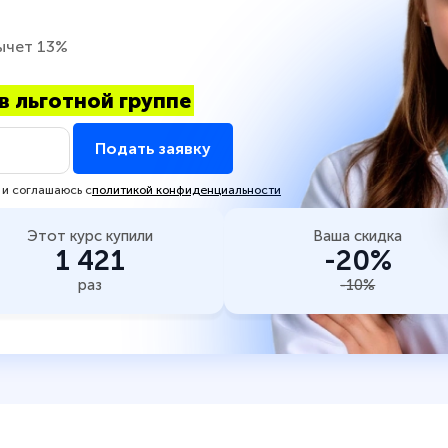
ычет 13%
в льготной группе
Подать заявку
 и соглашаюсь с
политикой конфиденциальности
Этот курс купили
Ваша скидка
1 421
-20%
раз
-10%