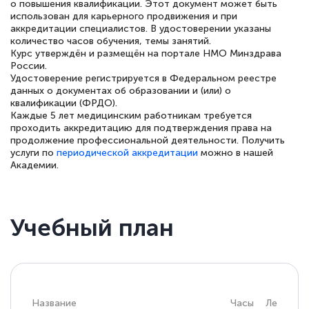
о повышения квалификации. Этот документ может быть
использован для карьерного продвижения и при
аккредитации специалистов. В удостоверении указаны
количество часов обучения, темы занятий.
Курс утверждён и размещён на портале НМО Минздрава
Елена Петрикс
России.
Знаток города 5 уровня
Удостоверение регистрируется в Федеральном реестре
данных о документах об образовании и (или) о
квалификации (ФРДО).
11 марта 2026
Каждые 5 лет медицинским работникам требуется
проходить аккредитацию для подтверждения права на
Всем добрый день! Я прошла курс
продолжение профессиональной деятельности. Получить
повышени каалификации по
услуги по
периодической аккредитации
можно в нашей
Академии.
специальности «Тренер-преподаватель
по тяжелой атлетике»! Хочется
подчеркуть, что при обращении
Учебный план
оперативно связались со мной
специалисты, ответили на все
интересующие вопросы и в течении
двух…
Название
Часы
Лекции