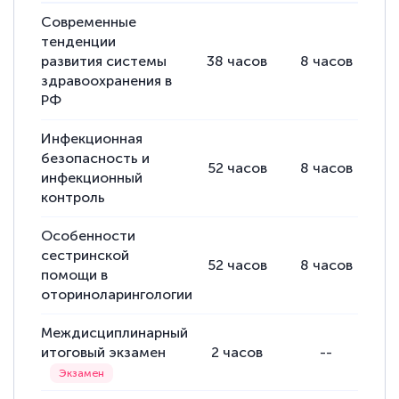
Современные
тенденции
Светлана К
развития системы
38
часов
8
часов
3
Знаток города 7 уровня
здравоохранения в
РФ
10 марта 2026
Инфекционная
Оставила заявку на обучение онлайн, мне
безопасность и
быстро ответили, разъяснили все детали.
52
часов
8
часов
4
инфекционный
Обучение понравилось: огромное
контроль
количество тематической литературы,
Особенности
пособий и учебников доступно на время
сестринской
52
часов
8
часов
4
прохождения курса, удобная система
помощи в
аттестации, проблем не возникло ни на
оториноларингологии
каком этапе…
Междисциплинарный
итоговый экзамен
2
часов
--