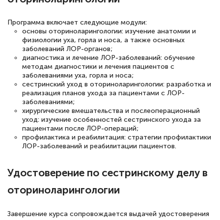
полезных материалов помогли
Программа включает следующие модули:
подготовиться к тестированию. Это
основы оториноларингологии: изучение анатомии и
книги, методические рекомендации,
физиологии уха, горла и носа, а также основных
заболеваний ЛОР-органов;
статьи. Времени на подготовку
диагностика и лечение ЛОР-заболеваний: обучение
достаточно. Курс помогает пройти
методам диагностики и лечения пациентов с
заболеваниями уха, горла и носа;
аттестацию в школе. Спасибо!
сестринский уход в оториноларингологии: разработка и
реализация планов ухода за пациентами с ЛОР-
заболеваниями;
хирургические вмешательства и послеоперационный
уход: изучение особенностей сестринского ухода за
Евгения Коротких
пациентами после ЛОР-операций;
профилактика и реабилитация: стратегии профилактики
Знаток города 2 уровня
ЛОР-заболеваний и реабилитации пациентов.
12 марта 2026
Удостоверение по сестринскому делу в
Спасибо большое Академии! Грамотное,
оториноларингологии
вежливое сопровождение! Всё чётко и
понятно! Проходила повышение
Завершение курса сопровождается выдачей удостоверения
квалификации. Ещё раз - СПАСИБО!