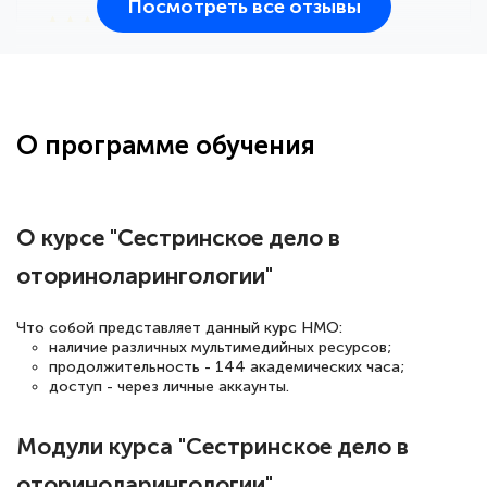
Посмотреть все отзывы
25 марта 2026
Здравствуйте, прошёл курс
переподготовки тренер-преподаватель
по всестилевому каратэ. Понравилось
О программе обучения
большое количество методических
работ для обучения и подготовки для
сдачи итоговой аттестации. Спасибо
О курсе "Сестринское дело в
оториноларингологии"
Елена Кравченко
Что собой представляет данный курс НМО:
Знаток города 5 уровня
наличие различных мультимедийных ресурсов;
продолжительность - 144 академических часа;
доступ - через личные аккаунты.
18 марта 2026
Выражаю благодарность за курс
Модули курса "Сестринское дело в
повышения квалификации "Эксперт ЕГЭ по
оториноларингологии"
русскому языку и литературе". Много