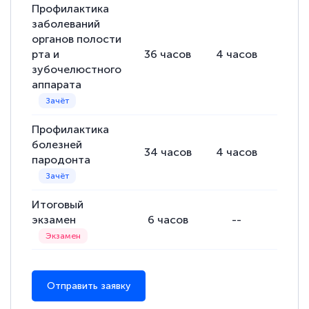
Профилактика
заболеваний
органов полости
рта и
36
часов
4
часов
32
ч
зубочелюстного
аппарата
Профилактика
болезней
34
часов
4
часов
30
ч
пародонта
Итоговый
экзамен
6
часов
--
-
Отправить заявку