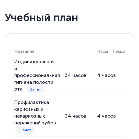
Учебный план
Светлана К
Знаток города 7 уровня
10 марта 2026
Название
Часы
Лекции
Пр
Оставила заявку на обучение онлайн, мне
Индивидуальная
быстро ответили, разъяснили все детали.
и
профессиональная
34
часов
4
часов
30
ч
Обучение понравилось: огромное
гигиена полости
количество тематической литературы,
рта
пособий и учебников доступно на время
прохождения курса, удобная система
Профилактика
кариозных и
аттестации, проблем не возникло ни на
некариозных
34
часов
4
часов
30
ч
каком этапе…
поражений зубов