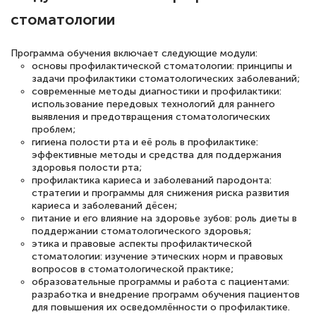
стоматологии
русскому языку и литературе". Много
полезных материалов помогли
Программа обучения включает следующие модули:
подготовиться к тестированию. Это
основы профилактической стоматологии: принципы и
книги, методические рекомендации,
задачи профилактики стоматологических заболеваний;
современные методы диагностики и профилактики:
статьи. Времени на подготовку
использование передовых технологий для раннего
достаточно. Курс помогает пройти
выявления и предотвращения стоматологических
проблем;
аттестацию в школе. Спасибо!
гигиена полости рта и её роль в профилактике:
эффективные методы и средства для поддержания
здоровья полости рта;
профилактика кариеса и заболеваний пародонта:
стратегии и программы для снижения риска развития
Евгения Коротких
кариеса и заболеваний дёсен;
питание и его влияние на здоровье зубов: роль диеты в
Знаток города 2 уровня
поддержании стоматологического здоровья;
этика и правовые аспекты профилактической
12 марта 2026
стоматологии: изучение этических норм и правовых
вопросов в стоматологической практике;
Спасибо большое Академии! Грамотное,
образовательные программы и работа с пациентами:
вежливое сопровождение! Всё чётко и
разработка и внедрение программ обучения пациентов
для повышения их осведомлённости о профилактике.
понятно! Проходила повышение