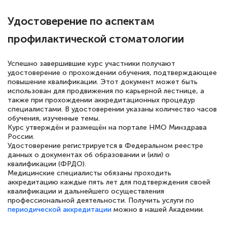
квалификации. Ещё раз - СПАСИБО!
Удостоверение по аспектам
профилактической стоматологии
Елена Петрикс
Успешно завершившие курс участники получают
Знаток города 5 уровня
удостоверение о прохождении обучения, подтверждающее
повышение квалификации. Этот документ может быть
использован для продвижения по карьерной лестнице, а
11 марта 2026
также при прохождении аккредитационных процедур
специалистами. В удостоверении указаны количество часов
Всем добрый день! Я прошла курс
обучения, изученные темы.
повышени каалификации по
Курс утверждён и размещён на портале НМО Минздрава
России.
специальности «Тренер-преподаватель
Удостоверение регистрируется в Федеральном реестре
по тяжелой атлетике»! Хочется
данных о документах об образовании и (или) о
квалификации (ФРДО).
подчеркуть, что при обращении
Медицинские специалисты обязаны проходить
оперативно связались со мной
аккредитацию каждые пять лет для подтверждения своей
квалификации и дальнейшего осуществления
специалисты, ответили на все
профессиональной деятельности. Получить услуги по
интересующие вопросы и в течении
периодической аккредитации
можно в нашей Академии.
двух…