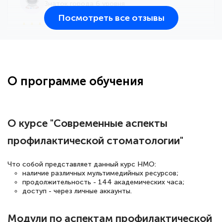
Знаток города 6 уровня
Посмотреть все отзывы
25 марта 2026
Здравствуйте, прошёл курс
переподготовки тренер-преподаватель
по всестилевому каратэ. Понравилось
О программе обучения
большое количество методических
работ для обучения и подготовки для
сдачи итоговой аттестации. Спасибо
О курсе "Современные аспекты
профилактической стоматологии"
Елена Кравченко
Что собой представляет данный курс НМО:
Знаток города 5 уровня
наличие различных мультимедийных ресурсов;
продолжительность - 144 академических часа;
доступ - через личные аккаунты.
18 марта 2026
Выражаю благодарность за курс
Модули по аспектам профилактической
повышения квалификации "Эксперт ЕГЭ по