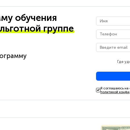
му обучения
 льготной группе
рограмму
Где уд
Я соглашаюсь на
политикой конфи