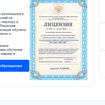
и размещена в
нзий на
 надзору в
 Лицензия
низация обучила
нное и
льные
ки обучения.
 навыки и
собрнадзора