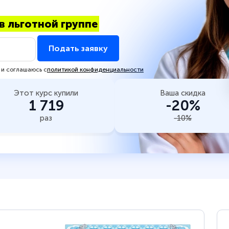
в льготной группе
Подать заявку
 и соглашаюсь с
политикой конфиденциальности
Этот курс купили
Ваша скидка
1 719
-20%
раз
-10%