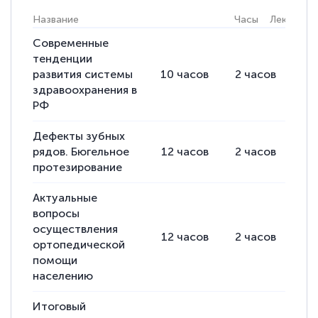
Название
Часы
Лекции
Современные
Светлана К
тенденции
Знаток города 7 уровня
развития системы
10
часов
2
часов
8
здравоохранения в
10 марта 2026
РФ
Оставила заявку на обучение онлайн, мне
быстро ответили, разъяснили все детали.
Дефекты зубных
рядов. Бюгельное
12
часов
2
часов
10
Обучение понравилось: огромное
протезирование
количество тематической литературы,
пособий и учебников доступно на время
Актуальные
прохождения курса, удобная система
вопросы
осуществления
аттестации, проблем не возникло ни на
12
часов
2
часов
10
ортопедической
каком этапе…
помощи
населению
Итоговый