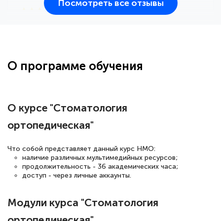
Посмотреть все отзывы
25 марта 2026
Здравствуйте, прошёл курс
переподготовки тренер-преподаватель
по всестилевому каратэ. Понравилось
О программе обучения
большое количество методических
работ для обучения и подготовки для
сдачи итоговой аттестации. Спасибо
О курсе "Стоматология
ортопедическая"
Елена Кравченко
Что собой представляет данный курс НМО:
Знаток города 5 уровня
наличие различных мультимедийных ресурсов;
продолжительность - 36 академических часа;
доступ - через личные аккаунты.
18 марта 2026
Выражаю благодарность за курс
Модули курса "Стоматология
повышения квалификации "Эксперт ЕГЭ по
ортопедическая"
русскому языку и литературе". Много