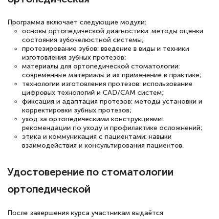
полезных материалов помогли
Программа включает следующие модули:
подготовиться к тестированию. Это
основы ортопедической диагностики: методы оценки
книги, методические рекомендации,
состояния зубочелюстной системы;
протезирование зубов: введение в виды и техники
статьи. Времени на подготовку
изготовления зубных протезов;
достаточно. Курс помогает пройти
материалы для ортопедической стоматологии:
современные материалы и их применение в практике;
аттестацию в школе. Спасибо!
технологии изготовления протезов: использование
цифровых технологий и CAD/CAM систем;
фиксация и адаптация протезов: методы установки и
корректировки зубных протезов;
уход за ортопедическими конструкциями:
Евгения Коротких
рекомендации по уходу и профилактике осложнений;
этика и коммуникация с пациентами: навыки
Знаток города 2 уровня
взаимодействия и консультирования пациентов.
12 марта 2026
Удостоверение по стоматологии
Спасибо большое Академии! Грамотное,
ортопедической
вежливое сопровождение! Всё чётко и
понятно! Проходила повышение
После завершения курса участникам выдаётся
квалификации. Ещё раз - СПАСИБО!