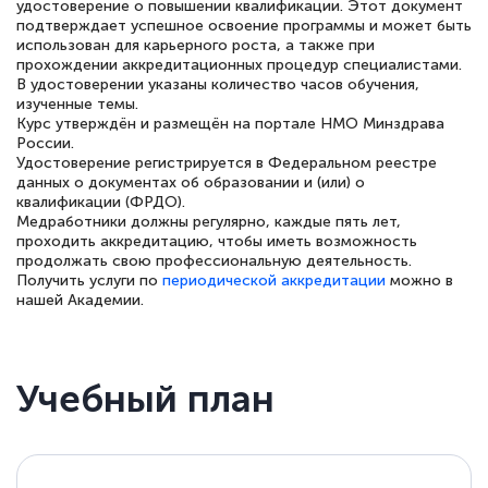
удостоверение о повышении квалификации. Этот документ
подтверждает успешное освоение программы и может быть
использован для карьерного роста, а также при
прохождении аккредитационных процедур специалистами.
В удостоверении указаны количество часов обучения,
Елена Петрикс
изученные темы.
Знаток города 5 уровня
Курс утверждён и размещён на портале НМО Минздрава
России.
Удостоверение регистрируется в Федеральном реестре
11 марта 2026
данных о документах об образовании и (или) о
квалификации (ФРДО).
Всем добрый день! Я прошла курс
Медработники должны регулярно, каждые пять лет,
повышени каалификации по
проходить аккредитацию, чтобы иметь возможность
продолжать свою профессиональную деятельность.
специальности «Тренер-преподаватель
Получить услуги по
периодической аккредитации
можно в
по тяжелой атлетике»! Хочется
нашей Академии.
подчеркуть, что при обращении
оперативно связались со мной
Учебный план
специалисты, ответили на все
интересующие вопросы и в течении
двух…