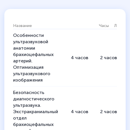
Название
Часы
Лекции
Особенности
ультразвуковой
анатомии
брахиоцефальных
4
часов
2
часов
артерий.
Оптимизация
ультразвукового
изображения
Безопасность
диагностического
ультразвука.
Экстракраниальный
4
часов
2
часов
отдел
брахиоцефальных