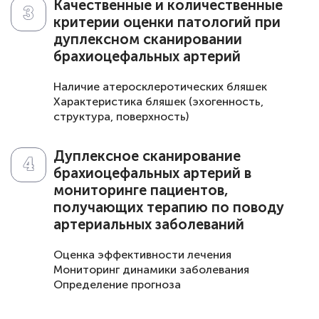
Качественные и количественные
скоростных показателей
критерии оценки патологий при
Наличие аневризматических расширений
дуплексном сканировании
Извитость, деформация сосудов
брахиоцефальных артерий
Признаки тромбоза или эмболии
Наличие атеросклеротических бляшек
Характеристика бляшек (эхогенность,
структура, поверхность)
Наличие изъязвлений, кальцинатов
Нарушение целостности интимы
Дуплексное сканирование
Аномалии хода и строения сосудов
брахиоцефальных артерий в
Степень стеноза сосуда
мониторинге пациентов,
Скоростные показатели кровотока (пиковая
получающих терапию по поводу
систолическая скорость, конечная
диастолическая скорость, индекс
артериальных заболеваний
резистентности)
Диаметр сосуда
Оценка эффективности лечения
Толщина комплекса интима-медиа
Мониторинг динамики заболевания
Наличие коллатерального кровотока
Определение прогноза
Асимметрия кровотока в сосудах
Выявление осложнений
Признаки нарушения мозгового