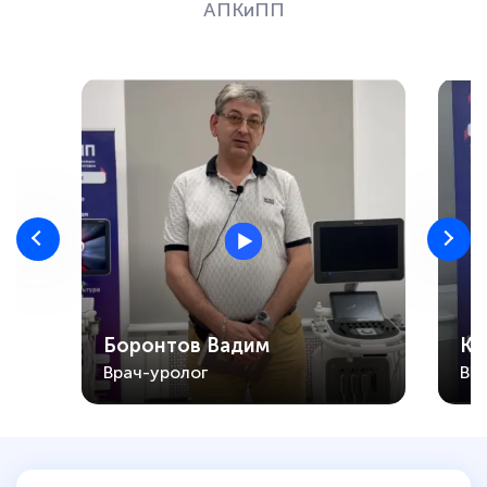
АПКиПП
Боронтов Вадим
Ко
Врач-уролог
Вр