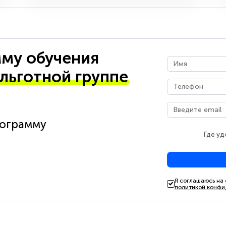
му обучения
 льготной группе
рограмму
Где уд
Я соглашаюсь на
политикой конфи