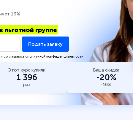
ычет 13%
в льготной группе
Подать заявку
 и соглашаюсь с
политикой конфиденциальности
Этот курс купили
Ваша скидка
1 396
-20%
раз
-10%