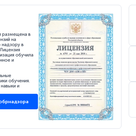
и размещена в
нзий на
 надзору в
 Лицензия
низация обучила
нное и
льные
ки обучения.
 навыки и
собрнадзора