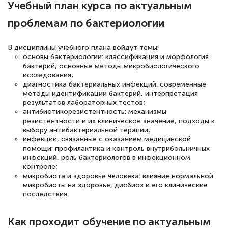
Учебный план курса по актуальным
русскому языку и литературе". Много
проблемам по бактериологии
полезных материалов помогли
подготовиться к тестированию. Это
В дисциплины учебного плана войдут темы:
книги, методические рекомендации,
основы бактериологии: классификация и морфология
бактерий, основные методы микробиологического
статьи. Времени на подготовку
исследования;
достаточно. Курс помогает пройти
диагностика бактериальных инфекций: современные
методы идентификации бактерий, интерпретация
аттестацию в школе. Спасибо!
результатов лабораторных тестов;
антибиотикорезистентность: механизмы
резистентности и их клиническое значение, подходы к
выбору антибактериальной терапии;
инфекции, связанные с оказанием медицинской
Евгения Коротких
помощи: профилактика и контроль внутрибольничных
инфекций, роль бактериологов в инфекционном
Знаток города 2 уровня
контроле;
микробиота и здоровье человека: влияние нормальной
12 марта 2026
микробиоты на здоровье, дисбиоз и его клинические
последствия.
Спасибо большое Академии! Грамотное,
вежливое сопровождение! Всё чётко и
Как проходит обучение по актуальным
понятно! Проходила повышение