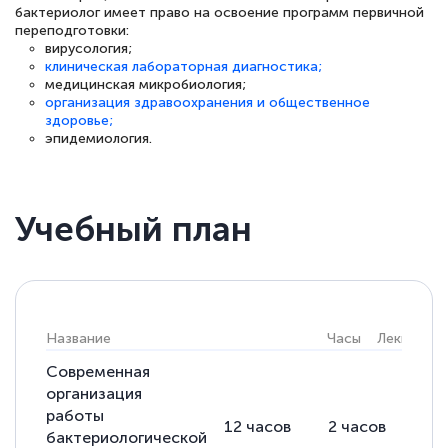
бактериолог имеет право на освоение программ первичной
переподготовки:
вирусология;
клиническая лабораторная диагностика;
медицинская микробиология;
Светлана К
организация здравоохранения и общественное
Знаток города 7 уровня
здоровье;
эпидемиология.
10 марта 2026
Оставила заявку на обучение онлайн, мне
быстро ответили, разъяснили все детали.
Учебный план
Обучение понравилось: огромное
количество тематической литературы,
пособий и учебников доступно на время
прохождения курса, удобная система
Название
Часы
Лекции
П
аттестации, проблем не возникло ни на
Современная
каком этапе…
организация
работы
12
часов
2
часов
10
бактериологической