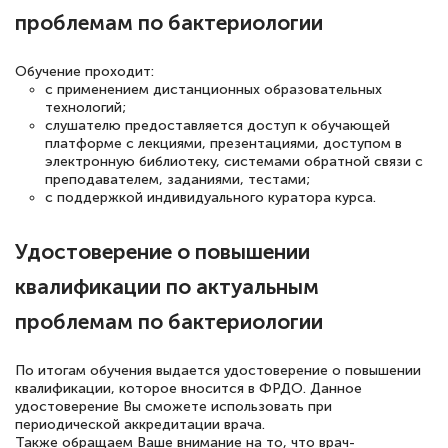
проблемам по бактериологии
квалификации. Ещё раз - СПАСИБО!
Обучение проходит:
с применением дистанционных образовательных
технологий;
Елена Петрикс
слушателю предоставляется доступ к обучающей
Знаток города 5 уровня
платформе с лекциями, презентациями, доступом в
электронную библиотеку, системами обратной связи с
преподавателем, заданиями, тестами;
11 марта 2026
с поддержкой индивидуального куратора курса.
Всем добрый день! Я прошла курс
повышени каалификации по
Удостоверение о повышении
специальности «Тренер-преподаватель
квалификации по актуальным
по тяжелой атлетике»! Хочется
проблемам по бактериологии
подчеркуть, что при обращении
оперативно связались со мной
По итогам обучения выдается удостоверение о повышении
специалисты, ответили на все
квалификации, которое вносится в ФРДО. Данное
удостоверение Вы сможете использовать при
интересующие вопросы и в течении
периодической аккредитации врача.
двух…
Также обращаем Ваше внимание на то, что врач-