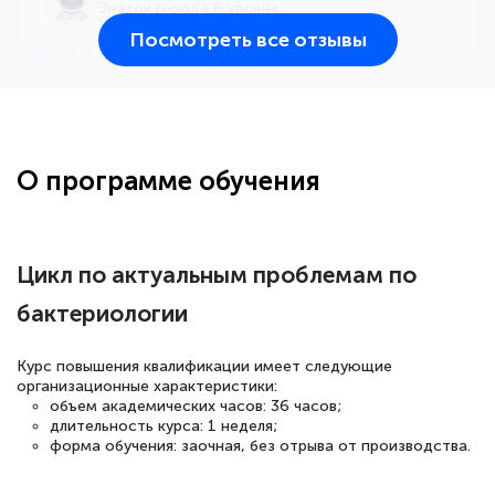
Знаток города 6 уровня
Посмотреть все отзывы
25 марта 2026
Здравствуйте, прошёл курс
переподготовки тренер-преподаватель
по всестилевому каратэ. Понравилось
О программе обучения
большое количество методических
работ для обучения и подготовки для
сдачи итоговой аттестации. Спасибо
Цикл по актуальным проблемам по
бактериологии
Елена Кравченко
Курс повышения квалификации имеет следующие
Знаток города 5 уровня
организационные характеристики:
объем академических часов: 36 часов;
длительность курса: 1 неделя;
18 марта 2026
форма обучения: заочная, без отрыва от производства.
Выражаю благодарность за курс
повышения квалификации "Эксперт ЕГЭ по