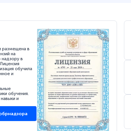
и размещена в
нзий на
 надзору в
 Лицензия
низация обучила
нное и
льные
ки обучения.
 навыки и
собрнадзора