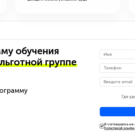
му обучения
 льготной группе
рограмму
Где уд
Я соглашаюсь на
политикой конфи