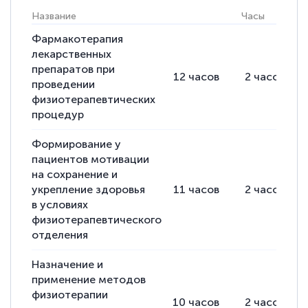
Название
Часы
Лекци
Выражаю благодарность за курс
повышения квалификации "Эксперт ЕГЭ по
Фармакотерапия
лекарственных
русскому языку и литературе". Много
препаратов при
12
часов
2
часов
полезных материалов помогли
проведении
подготовиться к тестированию. Это
физиотерапевтических
процедур
книги, методические рекомендации,
статьи. Времени на подготовку
Формирование у
достаточно. Курс помогает пройти
пациентов мотивации
аттестацию в школе. Спасибо!
на сохранение и
укрепление здоровья
11
часов
2
часов
в условиях
физиотерапевтического
отделения
Евгения Коротких
Знаток города 2 уровня
Назначение и
применение методов
12 марта 2026
физиотерапии
10
часов
2
часов