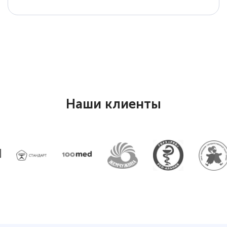
Елена Петрикс
Знаток города 5 уровня
11 марта 2026
Всем добрый день! Я прошла курс
повышени каалификации по
Наши клиенты
специальности «Тренер-преподаватель
по тяжелой атлетике»! Хочется
подчеркуть, что при обращении
оперативно связались со мной
специалисты, ответили на все
интересующие вопросы и в течении
двух…