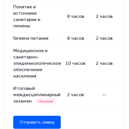
подготовиться к тестированию. Это
Понятие и
источники
книги, методические рекомендации,
8
часов
2
часов
6
санитарии и
статьи. Времени на подготовку
гигиены
достаточно. Курс помогает пройти
аттестацию в школе. Спасибо!
Гигиена питания
8
часов
2
часов
6
Медицинское и
санитарно-
эпидемиологическое
10
часов
2
часов
8
Евгения Коротких
обеспечение
Знаток города 2 уровня
населения
12 марта 2026
Итоговый
Спасибо большое Академии! Грамотное,
междисциплинарный
2
часов
--
экзамен
вежливое сопровождение! Всё чётко и
понятно! Проходила повышение
квалификации. Ещё раз - СПАСИБО!
Отправить заявку