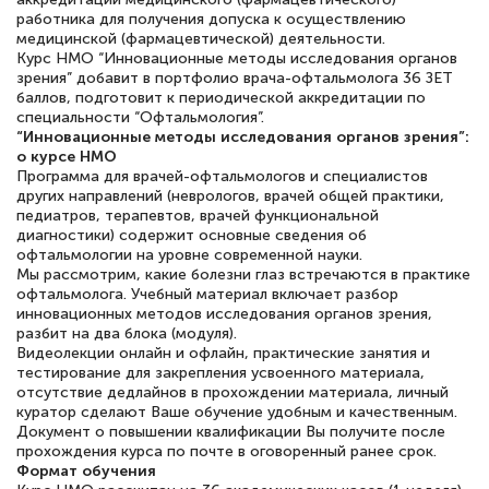
работника для получения допуска к осуществлению
квалификации. Ещё раз - СПАСИБО!
медицинской (фармацевтической) деятельности.
Курс НМО “Инновационные методы исследования органов
зрения” добавит в портфолио врача-офтальмолога 36 ЗЕТ
баллов, подготовит к периодической аккредитации по
специальности “Офтальмология”.
Елена Петрикс
“Инновационные методы исследования органов зрения”:
Знаток города 5 уровня
о курсе НМО
Программа для врачей-офтальмологов и специалистов
других направлений (неврологов, врачей общей практики,
11 марта 2026
педиатров, терапевтов, врачей функциональной
диагностики) содержит основные сведения об
Всем добрый день! Я прошла курс
офтальмологии на уровне современной науки.
повышени каалификации по
Мы рассмотрим, какие болезни глаз встречаются в практике
офтальмолога. Учебный материал включает разбор
специальности «Тренер-преподаватель
инновационных методов исследования органов зрения,
по тяжелой атлетике»! Хочется
разбит на два блока (модуля).
Видеолекции онлайн и офлайн, практические занятия и
подчеркуть, что при обращении
тестирование для закрепления усвоенного материала,
оперативно связались со мной
отсутствие дедлайнов в прохождении материала, личный
куратор сделают Ваше обучение удобным и качественным.
специалисты, ответили на все
Документ о повышении квалификации Вы получите после
интересующие вопросы и в течении
прохождения курса по почте в оговоренный ранее срок.
Формат обучения
двух…