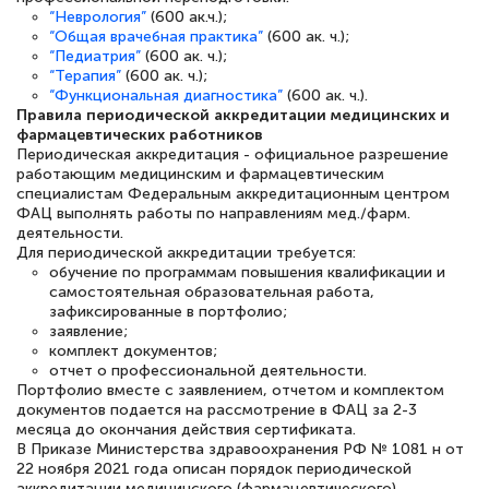
“Неврология”
(600 ак.ч.);
русскому языку и литературе". Много
“Общая врачебная практика”
(600 ак. ч.);
“Педиатрия”
(600 ак. ч.);
полезных материалов помогли
“Терапия”
(600 ак. ч.);
подготовиться к тестированию. Это
“Функциональная диагностика”
(600 ак. ч.).
Правила периодической аккредитации медицинских и
книги, методические рекомендации,
фармацевтических работников
статьи. Времени на подготовку
Периодическая аккредитация - официальное разрешение
работающим медицинским и фармацевтическим
достаточно. Курс помогает пройти
специалистам Федеральным аккредитационным центром
аттестацию в школе. Спасибо!
ФАЦ выполнять работы по направлениям мед./фарм.
деятельности.
Для периодической аккредитации требуется:
обучение по программам повышения квалификации и
самостоятельная образовательная работа,
зафиксированные в портфолио;
Евгения Коротких
заявление;
Знаток города 2 уровня
комплект документов;
отчет о профессиональной деятельности.
12 марта 2026
Портфолио вместе с заявлением, отчетом и комплектом
документов подается на рассмотрение в ФАЦ за 2-3
Спасибо большое Академии! Грамотное,
месяца до окончания действия сертификата.
В Приказе Министерства здравоохранения РФ № 1081 н от
вежливое сопровождение! Всё чётко и
22 ноября 2021 года описан порядок периодической
понятно! Проходила повышение
аккредитации медицинского (фармацевтического)