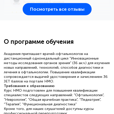
Знаток города 6 уровня
Посмотреть все отзывы
25 марта 2026
Здравствуйте, прошёл курс
переподготовки тренер-преподаватель
по всестилевому каратэ. Понравилось
О программе обучения
большое количество методических
работ для обучения и подготовки для
Академия приглашает врачей-офтальмологов на
сдачи итоговой аттестации. Спасибо
дистанционный однонедельный цикл “Инновационные
методы исследования органов зрения” (36 ак.ч.) для изучения
новых направлений, технологий, способов диагностики и
лечения в офтальмологии. Повышение квалификации
сопровождается выдачей удостоверения и зачислением 36
ЗЕТ баллов на портале НМО.
Елена Кравченко
Требования к образованию
Знаток города 5 уровня
Курс НМО подготовлен для повышения квалификации
специалистов следующих направлений: “Офтальмология”,
18 марта 2026
“Неврология”, “Общая врачебная практика”, “Педиатрия”,
“Терапия”, “Функциональная диагностика”
Выражаю благодарность за курс
Кроме того, для наших слушателей доступны курсы
повышения квалификации "Эксперт ЕГЭ по
профессиональной переподготовки: