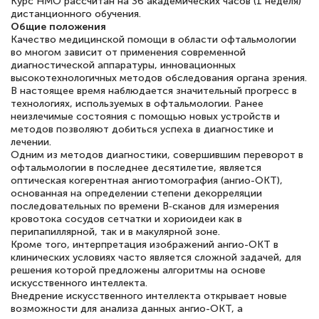
Курс НМО рассчитан на 36 академических часов (1 неделя)
дистанционного обучения.
Общие положения
Качество медицинской помощи в области офтальмологии
во многом зависит от применения современной
Светлана К
диагностической аппаратуры, инновационных
высокотехнологичных методов обследования органа зрения.
Знаток города 7 уровня
В настоящее время наблюдается значительный прогресс в
технологиях, используемых в офтальмологии. Ранее
10 марта 2026
неизлечимые состояния с помощью новых устройств и
методов позволяют добиться успеха в диагностике и
Оставила заявку на обучение онлайн, мне
лечении.
быстро ответили, разъяснили все детали.
Одним из методов диагностики, совершившим переворот в
офтальмологии в последнее десятилетие, является
Обучение понравилось: огромное
оптическая когерентная ангиотомография (ангио-ОКТ),
количество тематической литературы,
основанная на определении степени декорреляции
последовательных по времени B‑сканов для измерения
пособий и учебников доступно на время
кровотока сосудов сетчатки и хориоидеи как в
перипапиллярной, так и в макулярной зоне.
прохождения курса, удобная система
Кроме того, интерпретация изображений ангио-ОКТ в
аттестации, проблем не возникло ни на
клинических условиях часто является сложной задачей, для
решения которой предложены алгоритмы на основе
каком этапе…
искусственного интеллекта.
Внедрение искусственного интеллекта открывает новые
возможности для анализа данных ангио-ОКТ, а