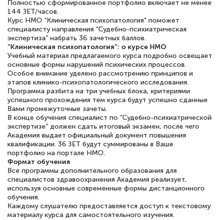
Полностью сформированное портфолио включает не менее
144 ЗЕТ/часов.
Курс НМО “Клиническая психопатология” поможет
специалисту направления “Судебно-психиатрическая
экспертиза” набрать 36 зачетных баллов.
Елена Петрикс
“Клиническая психопатология”: о курсе НМО
Знаток города 5 уровня
Учебный материал предлагаемого курса подробно освещает
основные формы нарушений психических процессов.
Особое внимание уделено рассмотрению принципов и
11 марта 2026
этапов клинико-психопатологического исследования.
Программа разбита на три учебных блока, критериями
Всем добрый день! Я прошла курс
успешного прохождения тем курса будут успешно сданные
повышени каалификации по
Вами промежуточные зачеты.
В конце обучения специалист по “Судебно-психиатрической
специальности «Тренер-преподаватель
экспертизе” должен сдать итоговый экзамен, после чего
по тяжелой атлетике»! Хочется
Академия выдает официальный документ повышения
квалификации. 36 ЗЕТ будут суммированы в Ваше
подчеркуть, что при обращении
портфолио на портале НМО.
оперативно связались со мной
Формат обучения
Все программы дополнительного образования для
специалисты, ответили на все
специалистов здравоохранения Академия реализует,
интересующие вопросы и в течении
используя основные современные формы дистанционного
обучения.
двух…
Каждому слушателю предоставляется доступ к текстовому
материалу курса для самостоятельного изучения.