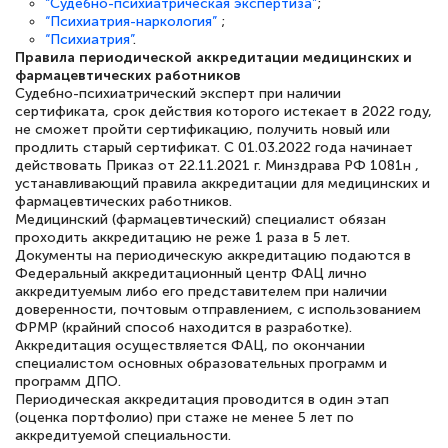
“Судебно-психиатрическая экспертиза”
;
“Психиатрия-наркология”
;
полезных материалов помогли
“Психиатрия”
.
подготовиться к тестированию. Это
Правила периодической аккредитации медицинских и
фармацевтических работников
книги, методические рекомендации,
Судебно-психиатрический эксперт при наличии
статьи. Времени на подготовку
сертификата, срок действия которого истекает в 2022 году,
не сможет пройти сертификацию, получить новый или
достаточно. Курс помогает пройти
продлить старый сертификат. С 01.03.2022 года начинает
аттестацию в школе. Спасибо!
действовать Приказ от 22.11.2021 г. Минздрава РФ 1081н ,
устанавливающий правила аккредитации для медицинских и
фармацевтических работников.
Медицинский (фармацевтический) специалист обязан
проходить аккредитацию не реже 1 раза в 5 лет.
Документы на периодическую аккредитацию подаются в
Евгения Коротких
Федеральный аккредитационный центр ФАЦ лично
Знаток города 2 уровня
аккредитуемым либо его представителем при наличии
доверенности, почтовым отправлением, с использованием
12 марта 2026
ФРМР (крайний способ находится в разработке).
Аккредитация осуществляется ФАЦ, по окончании
Спасибо большое Академии! Грамотное,
специалистом основных образовательных программ и
программ ДПО.
вежливое сопровождение! Всё чётко и
Периодическая аккредитация проводится в один этап
понятно! Проходила повышение
(оценка портфолио) при стаже не менее 5 лет по
аккредитуемой специальности.
квалификации. Ещё раз - СПАСИБО!