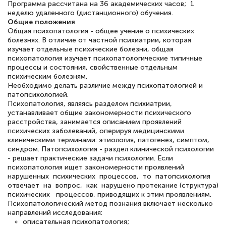
Программа рассчитана на 36 академических часов; 1
неделю удаленного (дистанционного) обучения.
Общие положения
Светлана К
Общая психопатология - общее учение о психических
болезнях. В отличие от частной психиатрии, которая
Знаток города 7 уровня
изучает отдельные психические болезни, общая
психопатология изучает психопатологические типичные
10 марта 2026
процессы и состояния, свойственные отдельным
психическим болезням.
Оставила заявку на обучение онлайн, мне
Необходимо делать различие между психопатологией и
быстро ответили, разъяснили все детали.
патопсихологией.
Психопатология, являясь разделом психиатрии,
Обучение понравилось: огромное
устанавливает общие закономерности психического
количество тематической литературы,
расстройства, занимается описанием проявлений
психических заболеваний, оперируя медицин­скими
пособий и учебников доступно на время
клиническими терминами: этиология, патогенез, симптом,
синдром. Патопсихология - раздел клинической психологии
прохождения курса, удобная система
- решает практические задачи психологии. Если
аттестации, проблем не возникло ни на
психопатология ищет закономерности проявлений
нарушенных психических процессов, то патопсихология
каком этапе…
отвечает на вопрос, как нарушено протекание (структура)
психических процессов, приводящих к этим проявлениям.
Психопатологический метод познания включает несколько
направлений исследования:
описательная психопатология;