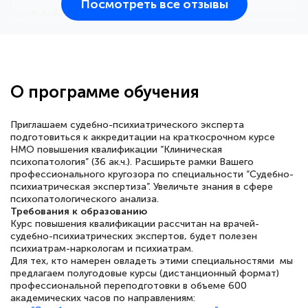
Посмотреть все отзывы
25 марта 2026
Здравствуйте, прошёл курс
переподготовки тренер-преподаватель
по всестилевому каратэ. Понравилось
О программе обучения
большое количество методических
работ для обучения и подготовки для
Приглашаем судебно-психиатрического эксперта
сдачи итоговой аттестации. Спасибо
подготовиться к аккредитации на краткосрочном курсе
НМО повышения квалификации “Клиническая
психопатология” (36 ак.ч.). Расширьте рамки Вашего
профессионального кругозора по специальности “Судебно-
психиатрическая экспертиза”. Увеличьте знания в сфере
психопатологического анализа.
Елена Кравченко
Требования к образованию
Знаток города 5 уровня
Курс повышения квалификации рассчитан на врачей-
судебно-психиатрических экспертов, будет полезен
18 марта 2026
психиатрам-наркологам и психиатрам.
Для тех, кто намерен овладеть этими специальностями мы
Выражаю благодарность за курс
предлагаем полугодовые курсы (дистанционный формат)
повышения квалификации "Эксперт ЕГЭ по
профессиональной переподготовки в объеме 600
академических часов по направлениям:
русскому языку и литературе". Много