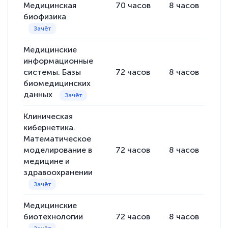
Медицинская
70
часов
8
часов
62
полезных материалов помогли
биофизика
подготовиться к тестированию. Это
книги, методические рекомендации,
Медицинские
статьи. Времени на подготовку
информационные
достаточно. Курс помогает пройти
системы. Базы
72
часов
8
часов
64
аттестацию в школе. Спасибо!
биомедицинских
данных
Клиническая
кибернетика.
Евгения Коротких
Математическое
Знаток города 2 уровня
моделирование в
72
часов
8
часов
64
медицине и
12 марта 2026
здравоохранении
Спасибо большое Академии! Грамотное,
вежливое сопровождение! Всё чётко и
Медицинские
понятно! Проходила повышение
биотехнологии
72
часов
8
часов
64
квалификации. Ещё раз - СПАСИБО!