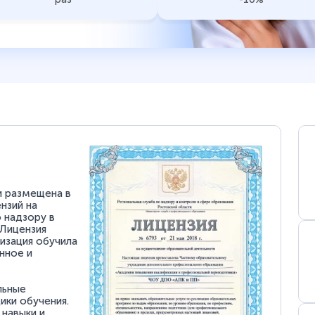
и размещена в
нзий на
 надзору в
 Лицензия
низация обучила
нное и
льные
ки обучения.
 навыки и