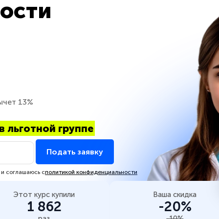
ости
ычет 13%
в льготной группе
Подать заявку
 и соглашаюсь с
политикой конфиденциальности
Этот курс купили
Ваша скидка
1 862
-20%
раз
-10%