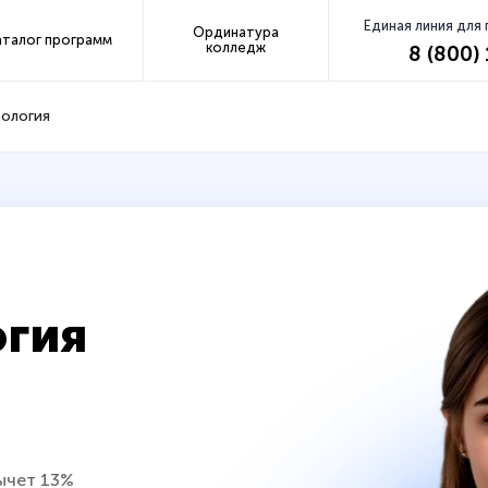
Единая линия для
Ординатура
аталог программ
колледж
8 (800)
ология
огия
ычет 13%