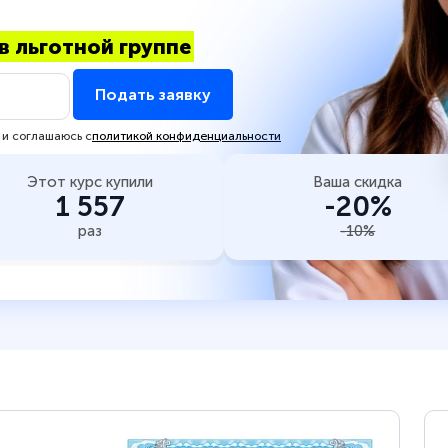
в льготной группе
Подать заявку
 и соглашаюсь с
политикой конфиденциальности
Этот курс купили
Ваша скидка
1 557
-20%
раз
-10%