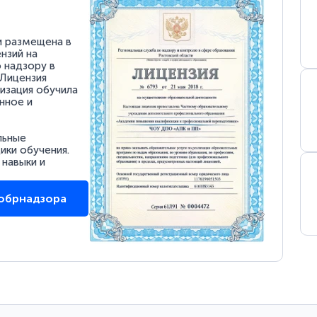
и размещена в
нзий на
 надзору в
 Лицензия
низация обучила
нное и
льные
ки обучения.
 навыки и
собрнадзора