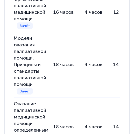
паллиативной
русскому языку и литературе". Много
медицинской
16
часов
4
часов
12
часов
полезных материалов помогли
помощи
подготовиться к тестированию. Это
книги, методические рекомендации,
Модели
статьи. Времени на подготовку
оказания
достаточно. Курс помогает пройти
паллиативной
аттестацию в школе. Спасибо!
помощи.
Принципы и
18
часов
4
часов
14
часов
стандарты
паллиативной
помощи
Евгения Коротких
Знаток города 2 уровня
Оказание
12 марта 2026
паллиативной
Спасибо большое Академии! Грамотное,
медицинской
помощи
вежливое сопровождение! Всё чётко и
18
часов
4
часов
14
часов
определенным
понятно! Проходила повышение