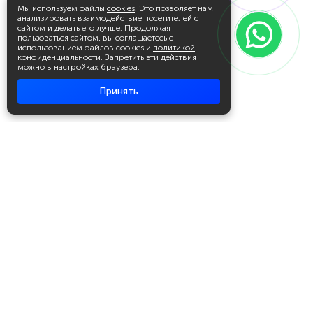
Мы используем файлы
cookies
. Это позволяет нам
анализировать взаимодействие посетителей с
сайтом и делать его лучше. Продолжая
пользоваться сайтом, вы соглашаетесь с
использованием файлов cookies и
политикой
конфиденциальности
. Запретить эти действия
можно в настройках браузера.
Принять
Академия повышения квалификации
и профессиональной
переподготовки
Написать в WhatsApp
+7 951 499 19 99