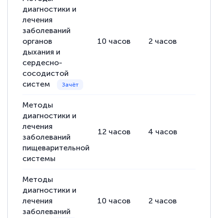
диагностики и
русскому языку и литературе". Много
лечения
полезных материалов помогли
заболеваний
подготовиться к тестированию. Это
органов
10
часов
2
часов
8
час
дыхания и
книги, методические рекомендации,
сердесно-
статьи. Времени на подготовку
сосодистой
достаточно. Курс помогает пройти
систем
аттестацию в школе. Спасибо!
Методы
диагностики и
лечения
12
часов
4
часов
8
час
заболеваний
Евгения Коротких
пищеварительной
Знаток города 2 уровня
системы
12 марта 2026
Методы
Спасибо большое Академии! Грамотное,
диагностики и
лечения
10
часов
2
часов
8
час
вежливое сопровождение! Всё чётко и
заболеваний
понятно! Проходила повышение