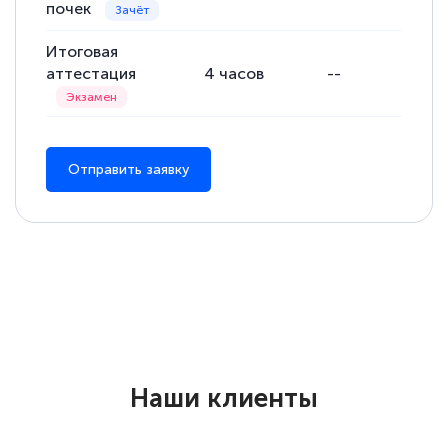
почек
квалификации. Ещё раз - СПАСИБО!
Итоговая
аттестация
4
часов
--
--
Елена Петрикс
Знаток города 5 уровня
Отправить заявку
11 марта 2026
Всем добрый день! Я прошла курс
повышени каалификации по
специальности «Тренер-преподаватель
по тяжелой атлетике»! Хочется
подчеркуть, что при обращении
оперативно связались со мной
специалисты, ответили на все
Наши клиенты
интересующие вопросы и в течении
двух…