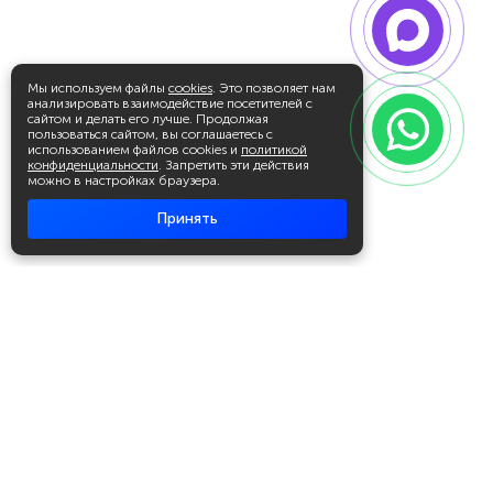
Мы используем файлы
cookies
. Это позволяет нам
анализировать взаимодействие посетителей с
сайтом и делать его лучше. Продолжая
пользоваться сайтом, вы соглашаетесь с
использованием файлов cookies и
политикой
конфиденциальности
. Запретить эти действия
можно в настройках браузера.
Принять
Академия повышения квалификации
и профессиональной
переподготовки