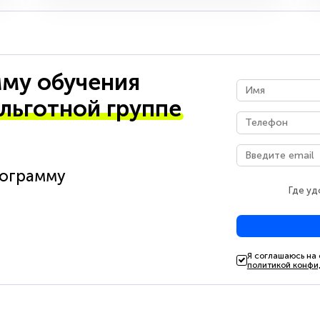
му обучения
 льготной группе
рограмму
Где уд
Я соглашаюсь на
политикой конфи