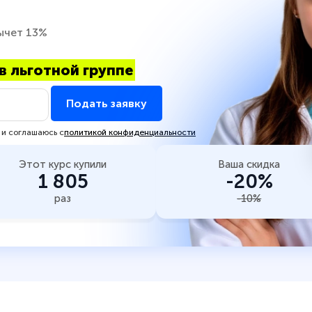
ычет 13%
в льготной группе
Подать заявку
 и соглашаюсь с
политикой конфиденциальности
Этот курс купили
Ваша скидка
1 805
-20%
раз
-10%