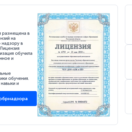
и размещена в
нзий на
 надзору в
 Лицензия
низация обучила
нное и
льные
ки обучения.
 навыки и
собрнадзора