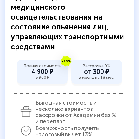
прохождения курса, удобная система
медицинского
аттестации, проблем не возникло ни на
освидетельствования на
каком этапе…
состояние опьянения лиц,
управляющих транспортными
средствами
-20%
Полная стоимость
Рассрочка 0%
4 900 ₽
от 300 ₽
5 900 ₽
в месяц на 18 мес.
Выгодная стоимость и
несколько вариантов
рассрочки от Академии без %
и переплат
Возможность получить
налоговый вычет 13%