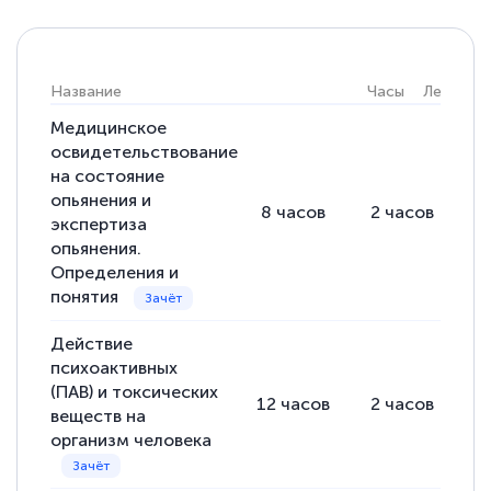
Знаток города 5 уровня
18 марта 2026
Название
Часы
Лекции
Выражаю благодарность за курс
повышения квалификации "Эксперт ЕГЭ по
Медицинское
освидетельствование
русскому языку и литературе". Много
на состояние
полезных материалов помогли
опьянения и
8
часов
2
часов
6
подготовиться к тестированию. Это
экспертиза
опьянения.
книги, методические рекомендации,
Определения и
статьи. Времени на подготовку
понятия
достаточно. Курс помогает пройти
аттестацию в школе. Спасибо!
Действие
психоактивных
(ПАВ) и токсических
12
часов
2
часов
1
веществ на
организм человека
Евгения Коротких
Знаток города 2 уровня