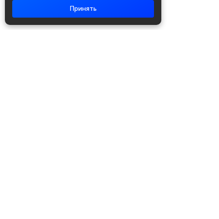
Принять
Академия повышения квалификации
и профессиональной
переподготовки
Написать в WhatsApp
+7 951 499 19 99
Звонок бесплатный
+7 (800) 700-54-07