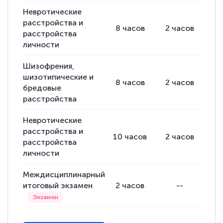
подготовиться к тестированию. Это
Невротические
расстройства и
книги, методические рекомендации,
8
часов
2
часов
6
расстройства
статьи. Времени на подготовку
личности
достаточно. Курс помогает пройти
аттестацию в школе. Спасибо!
Шизофрения,
шизотипические и
8
часов
2
часов
6
бредовые
расстройства
Евгения Коротких
Невротические
Знаток города 2 уровня
расстройства и
10
часов
2
часов
8
расстройства
12 марта 2026
личности
Спасибо большое Академии! Грамотное,
Междисциплинарный
вежливое сопровождение! Всё чётко и
итоговый экзамен
2
часов
--
понятно! Проходила повышение
квалификации. Ещё раз - СПАСИБО!