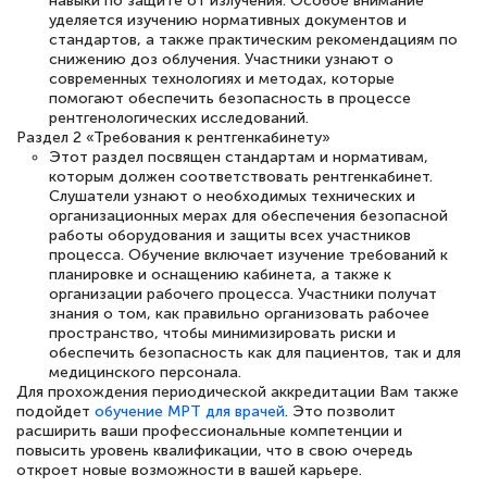
навыки по защите от излучения. Особое внимание
уделяется изучению нормативных документов и
понятно! Проходила повышение
стандартов, а также практическим рекомендациям по
квалификации. Ещё раз - СПАСИБО!
снижению доз облучения. Участники узнают о
современных технологиях и методах, которые
помогают обеспечить безопасность в процессе
рентгенологических исследований.
Раздел 2 «Требования к рентгенкабинету»
Этот раздел посвящен стандартам и нормативам,
Елена Петрикс
которым должен соответствовать рентгенкабинет.
Знаток города 5 уровня
Слушатели узнают о необходимых технических и
организационных мерах для обеспечения безопасной
11 марта 2026
работы оборудования и защиты всех участников
процесса. Обучение включает изучение требований к
Всем добрый день! Я прошла курс
планировке и оснащению кабинета, а также к
организации рабочего процесса. Участники получат
повышени каалификации по
знания о том, как правильно организовать рабочее
специальности «Тренер-преподаватель
пространство, чтобы минимизировать риски и
обеспечить безопасность как для пациентов, так и для
по тяжелой атлетике»! Хочется
медицинского персонала.
подчеркуть, что при обращении
Для прохождения периодической аккредитации Вам также
подойдет
обучение МРТ для врачей
. Это позволит
оперативно связались со мной
расширить ваши профессиональные компетенции и
специалисты, ответили на все
повысить уровень квалификации, что в свою очередь
откроет новые возможности в вашей карьере.
интересующие вопросы и в течении