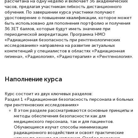
Выражаю благодарность за курс
рассчитана на одну неделю и включает 36 академических
часов, предлагая участникам гибкость дистанционного
повышения квалификации "Эксперт ЕГЭ по
обучения. По завершении курса участники получают
русскому языку и литературе". Много
удостоверение о повышении квалификации, которое может
быть использовано для пополнения портфолио и получения
полезных материалов помогли
36 ЗЕТ баллов, которые будут иметь значение при
подготовиться к тестированию. Это
периодической аккредитации. Программа НМО
«Радиационная безопасность при рентгенологических
книги, методические рекомендации,
исследованиях» направлена на развитие актуальных
компетенций у специалистов в областях «Радиационная
статьи. Времени на подготовку
гигиена», «Радиология», «Радиотерапия» и «Рентгенология».
достаточно. Курс помогает пройти
аттестацию в школе. Спасибо!
Наполнение курса
Курс состоит из двух ключевых разделов:
Евгения Коротких
Раздел 1 «Радиационная безопасность персонала и больных
при рентгеновских исследованиях»
Знаток города 2 уровня
В этом разделе рассматриваются основные принципы и
методы обеспечения безопасности как для
12 марта 2026
медицинского персонала, так и для пациентов.
Обучающиеся изучат способы минимизации
Спасибо большое Академии! Грамотное,
радиационного воздействия и освоят практические
вежливое сопровождение! Всё чётко и