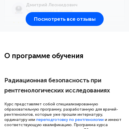
Дмитрий Леонидович
Знаток города 6 уровня
Посмотреть все отзывы
25 марта 2026
Здравствуйте, прошёл курс
переподготовки тренер-преподаватель
по всестилевому каратэ. Понравилось
О программе обучения
большое количество методических
работ для обучения и подготовки для
сдачи итоговой аттестации. Спасибо
Радиационная безопасность при
рентгенологических исследованиях
Елена Кравченко
Курс представляет собой специализированную
Знаток города 5 уровня
образовательную программу, разработанную для врачей-
рентгенологов, которые уже прошли интернатуру,
ординатуру или
переподготовку по рентгенологии
и имеют
18 марта 2026
соответствующую квалификацию. Программа курса