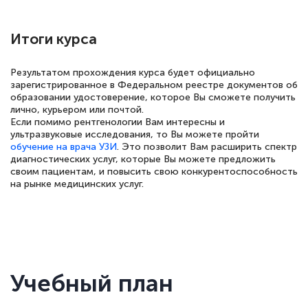
двух…
Итоги курса
Результатом прохождения курса будет официально
Светлана К
зарегистрированное в Федеральном реестре документов об
образовании удостоверение, которое Вы сможете получить
Знаток города 7 уровня
лично, курьером или почтой.
Если помимо рентгенологии Вам интересны и
10 марта 2026
ультразвуковые исследования, то Вы можете пройти
обучение на врача УЗИ
. Это позволит Вам расширить спектр
Оставила заявку на обучение онлайн, мне
диагностических услуг, которые Вы можете предложить
быстро ответили, разъяснили все детали.
своим пациентам, и повысить свою конкурентоспособность
на рынке медицинских услуг.
Обучение понравилось: огромное
количество тематической литературы,
пособий и учебников доступно на время
прохождения курса, удобная система
аттестации, проблем не возникло ни на
Учебный план
каком этапе…