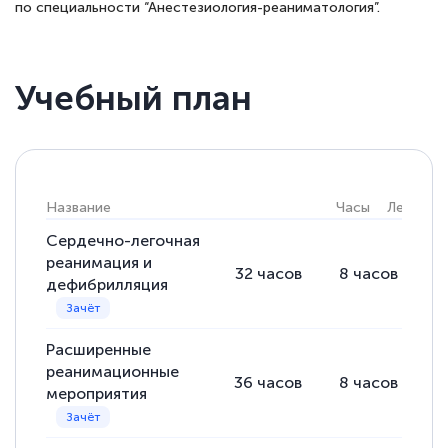
по специальности “Анестезиология-реаниматология”.
Учебный план
Название
Часы
Лекции
Сердечно-легочная
реанимация и
32
часов
8
часов
2
дефибрилляция
Расширенные
реанимационные
36
часов
8
часов
2
мероприятия