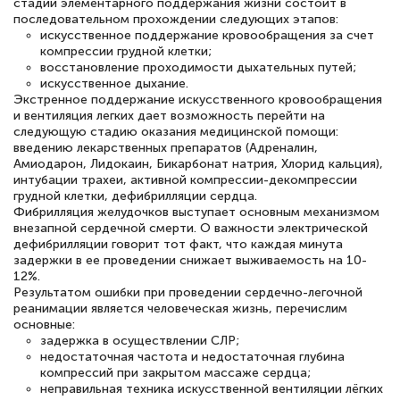
стадии элементарного поддержания жизни состоит в
последовательном прохождении следующих этапов:
искусственное поддержание кровообращения за счет
компрессии грудной клетки;
восстановление проходимости дыхательных путей;
искусственное дыхание.
Экстренное поддержание искусственного кровообращения
и вентиляция легких дает возможность перейти на
следующую стадию оказания медицинской помощи:
введению лекарственных препаратов (Адреналин,
Амиодарон, Лидокаин, Бикарбонат натрия, Хлорид кальция),
интубации трахеи, активной компрессии-декомпрессии
грудной клетки, дефибрилляции сердца.
Фибрилляция желудочков выступает основным механизмом
внезапной сердечной смерти. О важности электрической
дефибрилляции говорит тот факт, что каждая минута
задержки в ее проведении снижает выживаемость на 10-
12%.
Результатом ошибки при проведении сердечно-легочной
реанимации является человеческая жизнь, перечислим
основные:
задержка в осуществлении СЛР;
недостаточная частота и недостаточная глубина
компрессий при закрытом массаже сердца;
неправильная техника искусственной вентиляции лёгких