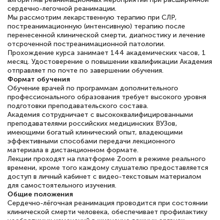
сердечно-легочной реанимации.
квалификации. Ещё раз - СПАСИБО!
Мы рассмотрим лекарственную терапию при СЛР,
постреанимационную (интенсивную) терапию после
перенесенной клинической смерти, диагностику и лечение
отсроченной постреанимационной патологии.
Прохождение курса занимает 144 академических часов, 1
Елена Петрикс
месяц. Удостоверение о повышении квалификации Академия
Знаток города 5 уровня
отправляет по почте по завершении обучения.
Формат обучения
Обучение врачей по программам дополнительного
11 марта 2026
профессионального образования требует высокого уровня
подготовки преподавательского состава.
Всем добрый день! Я прошла курс
Академия сотрудничает с высококвалифицированными
повышени каалификации по
преподавателями российских медицинских ВУЗов,
имеющими богатый клинический опыт, владеющими
специальности «Тренер-преподаватель
эффективными способами передачи лекционного
по тяжелой атлетике»! Хочется
материала в дистанционном формате.
Лекции проходят на платформе Zoom в режиме реального
подчеркуть, что при обращении
времени, кроме того каждому слушателю предоставляется
оперативно связались со мной
доступ в личный кабинет с видео-текстовым материалом
для самостоятельного изучения.
специалисты, ответили на все
Общие положения
интересующие вопросы и в течении
Сердечно-лёгочная реанимация проводится при состоянии
клинической смерти человека, обеспечивает профилактику
двух…