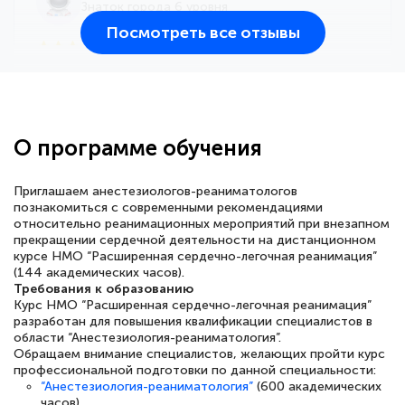
Знаток города 6 уровня
Посмотреть все отзывы
25 марта 2026
Здравствуйте, прошёл курс
переподготовки тренер-преподаватель
по всестилевому каратэ. Понравилось
О программе обучения
большое количество методических
работ для обучения и подготовки для
Приглашаем анестезиологов-реаниматологов
сдачи итоговой аттестации. Спасибо
познакомиться с современными рекомендациями
относительно реанимационных мероприятий при внезапном
прекращении сердечной деятельности на дистанционном
курсе НМО “Расширенная сердечно-легочная реанимация”
(144 академических часов).
Требования к образованию
Елена Кравченко
Курс НМО “Расширенная сердечно-легочная реанимация”
Знаток города 5 уровня
разработан для повышения квалификации специалистов в
области “Анестезиология-реаниматология”.
18 марта 2026
Обращаем внимание специалистов, желающих пройти курс
профессиональной подготовки по данной специальности:
Выражаю благодарность за курс
“Анестезиология-реаниматология”
(600 академических
повышения квалификации "Эксперт ЕГЭ по
часов).