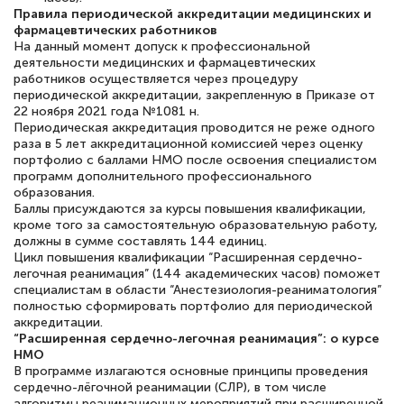
Правила периодической аккредитации медицинских и
русскому языку и литературе". Много
фармацевтических работников
На данный момент допуск к профессиональной
полезных материалов помогли
деятельности медицинских и фармацевтических
подготовиться к тестированию. Это
работников осуществляется через процедуру
периодической аккредитации, закрепленную в Приказе от
книги, методические рекомендации,
22 ноября 2021 года №1081 н.
статьи. Времени на подготовку
Периодическая аккредитация проводится не реже одного
раза в 5 лет аккредитационной комиссией через оценку
достаточно. Курс помогает пройти
портфолио с баллами НМО после освоения специалистом
аттестацию в школе. Спасибо!
программ дополнительного профессионального
образования.
Баллы присуждаются за курсы повышения квалификации,
кроме того за самостоятельную образовательную работу,
должны в сумме составлять 144 единиц.
Цикл повышения квалификации “Расширенная сердечно-
Евгения Коротких
легочная реанимация” (144 академических часов) поможет
Знаток города 2 уровня
специалистам в области “Анестезиология-реаниматология”
полностью сформировать портфолио для периодической
12 марта 2026
аккредитации.
“Расширенная сердечно-легочная реанимация”: о курсе
Спасибо большое Академии! Грамотное,
НМО
В программе излагаются основные принципы проведения
вежливое сопровождение! Всё чётко и
сердечно-лёгочной реанимации (СЛР), в том числе
понятно! Проходила повышение
алгоритмы реанимационных мероприятий при расширенной