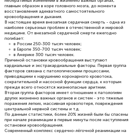
необратимых изменений в жизненно важных органах,
главным образом в коре головного мозга, до момента
восстановления адекватного самостоятельного
кровообращения и дыхания.
В настоящее время внезапная сердечная смерть - одна из
Светлана К
наиболее серьезных проблем в отечественной и мировой
медицине. От внезапной сердечной смерти ежегодно
Знаток города 7 уровня
погибает:
в России 250-300 тысяч человек;
10 марта 2026
в Европе 350-700 тысяч человек;
в Америке 300 тысяч человек.
Оставила заявку на обучение онлайн, мне
Причиной остановки кровообращения выступают
быстро ответили, разъяснили все детали.
кардиальные и экстракардиальные факторы. Первая группа
факторов связана с патологическими процессами,
Обучение понравилось: огромное
приводящими к нарушению коронарного кровотока,
количество тематической литературы,
сократительной и насосной функции сердца, к которым
прежде всего относятся жизнеопасные аритмии.
пособий и учебников доступно на время
Вторая группа факторов имеет отношение к патологиям
других жизненно важных органов и систем - это тяжелые
прохождения курса, удобная система
поражения легких, массивная кровопотеря, повреждения
аттестации, проблем не возникло ни на
центральной нервной системы и т.д.
По данным статистики, более 20% жизней были бы спасены
каком этапе…
при начале реанимации в первые минуты после наступления
остановки кровообращения.
Современный комплекс сердечно-лёгочной реанимации на