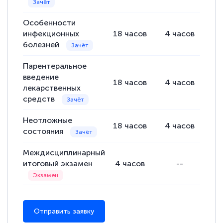
подготовиться к тестированию. Это
Особенности
книги, методические рекомендации,
инфекционных
18
часов
4
часов
14
статьи. Времени на подготовку
болезней
достаточно. Курс помогает пройти
аттестацию в школе. Спасибо!
Парентеральное
введение
18
часов
4
часов
14
лекарственных
средств
Евгения Коротких
Неотложные
18
часов
4
часов
14
Знаток города 2 уровня
состояния
12 марта 2026
Междисциплинарный
Спасибо большое Академии! Грамотное,
итоговый экзамен
4
часов
--
вежливое сопровождение! Всё чётко и
понятно! Проходила повышение
квалификации. Ещё раз - СПАСИБО!
Отправить заявку