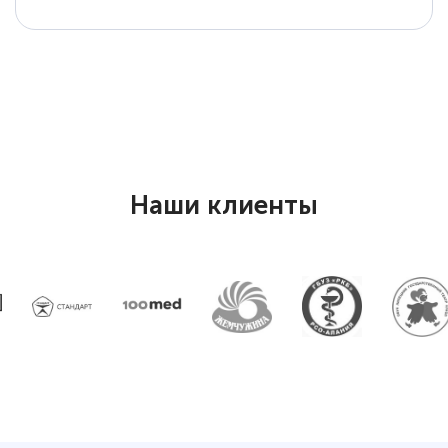
Елена Петрикс
Знаток города 5 уровня
11 марта 2026
Всем добрый день! Я прошла курс
повышени каалификации по
Наши клиенты
специальности «Тренер-преподаватель
по тяжелой атлетике»! Хочется
подчеркуть, что при обращении
оперативно связались со мной
специалисты, ответили на все
интересующие вопросы и в течении
двух…