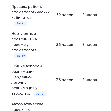
Выражаю благодарность за курс
повышения квалификации "Эксперт ЕГЭ по
Правила работы
стоматологических
русскому языку и литературе". Много
32
часов
8
часов
24
кабинетов. ..
полезных материалов помогли
подготовиться к тестированию. Это
Неотложные
книги, методические рекомендации,
состояния на
статьи. Времени на подготовку
приеме у
36
часов
8
часов
28
достаточно. Курс помогает пройти
стоматолога
аттестацию в школе. Спасибо!
Общие вопросы
реанимации.
Сердечно-
Евгения Коротких
36
часов
8
часов
28
легочная
Знаток города 2 уровня
реанимация у
взрослых.
12 марта 2026
Спасибо большое Академии! Грамотное,
Автоматические
наружные
вежливое сопровождение! Всё чётко и