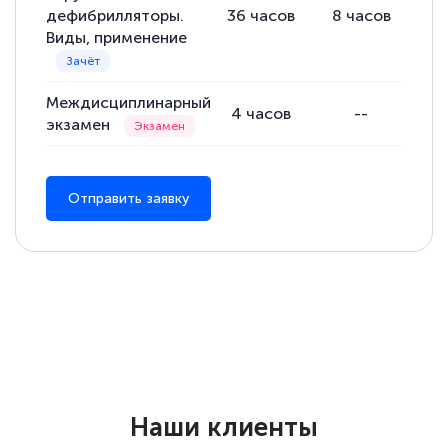
дефибрилляторы.
36
часов
8
часов
28
понятно! Проходила повышение
Виды, применение
квалификации. Ещё раз - СПАСИБО!
Междисциплинарный
4
часов
--
экзамен
Елена Петрикс
Знаток города 5 уровня
Отправить заявку
11 марта 2026
Всем добрый день! Я прошла курс
повышени каалификации по
специальности «Тренер-преподаватель
по тяжелой атлетике»! Хочется
подчеркуть, что при обращении
оперативно связались со мной
специалисты, ответили на все
Наши клиенты
интересующие вопросы и в течении