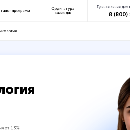
Единая линия для
Ординатура
аталог программ
колледж
8 (800)
икология
логия
ычет 13%