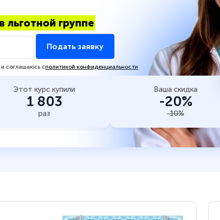
в льготной группе
Подать заявку
 и соглашаюсь с
политикой конфиденциальности
Этот курс купили
Ваша скидка
1 803
-20%
раз
-10%