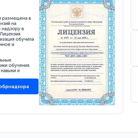
и размещена в
нзий на
 надзору в
 Лицензия
низация обучила
нное и
льные
ки обучения.
 навыки и
собрнадзора