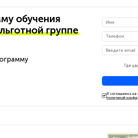
му обучения
 льготной группе
рограмму
Где уд
Я соглашаюсь на
политикой конфи