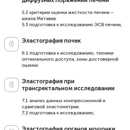
диффузных поражений печени
5.2 критерии оценки жесткости печени –
шкала Метавир
5.3 подготовка к исследованию ЭСВ печени,
доступы, выбор сегментов для
исследования
Эластография почек
5.4. принцип комплексного УЗИ с ЭСВ у
пациентов с парентеральными гепатитами.
6.1 подготовка к исследованию, техники
оптимального доступа, зоны достоверной
оценки.
6.2 показания и противопоказания к ЭСВ
почек.
Эластография при
6.3 критерии оценки выявленной патологии в
трансректальном исследовании
режиме ЭСВ.
6.4. эластография в диагностике ХБП и ХПН.
7.1 анализ данных компрессионной и
сдвиговой эластометрии.
7.2 подготовка к исследованию,
методология.
7.3 критерии оценки данных по качеству
Эластография органов мошонки