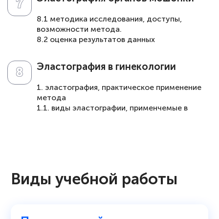
эластограмм.
8.1 методика исследования, доступы,
возможности метода.
8.2 оценка результатов данных
эластограмм.
Эластография в гинекологии
1. эластография, практическое применение
метода
1.1. виды эластографии, применчемые в
ультразвуковых аппаратах
1.2. физические основы методики
эластографии.
СМОТРЕТЬ ДАЛЕЕ
Виды учебной работы