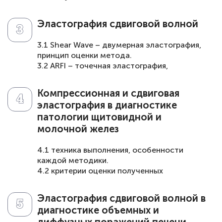
2.3 преимущества и недостатки метода.
Эластография сдвиговой волной
3.1 Shear Wave – двумерная эластография,
принцип оценки метода.
3.2 ARFI – точечная эластография,
практическое применение.
3.4 TE – транзиентная эластография,
Компрессионная и сдвиговая
практическое применение.
эластография в диагностике
патологии щитовидной и
молочной желез
4.1 техника выполнения, особенности
каждой методики.
4.2 критерии оценки полученных
показателей обоих методов.
4.3 ЭСВ, как принцип «виртуальной
Эластография сдвиговой волной в
навигации» при проведении тонкоигольной
диагностике объемных и
аспирационной биопсии