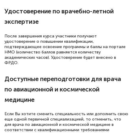
Удостоверение по врачебно-летной
экспертизе
Светлана К
Знаток города 7 уровня
После завершения курса участники получают
удостоверение о повышении квалификации,
10 марта 2026
подтверждающее освоение программы и баллы на портале
НМО (количество баллов равняется количеству
Оставила заявку на обучение онлайн, мне
академических часов). Удостоверение будет внесено в
ФРДО.
быстро ответили, разъяснили все детали.
Обучение понравилось: огромное
Доступные переподготовки для врача
количество тематической литературы,
по авиационной и космической
пособий и учебников доступно на время
прохождения курса, удобная система
медицине
аттестации, проблем не возникло ни на
каком этапе…
Если Вы хотите сменить специальность или дополнить свою
еще одной первичной специализацией, то отменить, что
для врача по авиационной и космической медицине в
соответствии с квалификационными требованиями