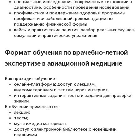
специальные исследования: современные технологии в
квалификации. Ещё раз - СПАСИБО!
диагностике, особенности проведения исследований
профилактика и поддержание здоровья: программы
профилактики заболеваний, рекомендации по
поддержанию физической формы
кейсы и практические занятия: разбор реальных случаев,
симуляции и практические упражнения
Елена Петрикс
Знаток города 5 уровня
Формат обучения по врачебно-летной
11 марта 2026
экспертизе в авиационной медицине
Всем добрый день! Я прошла курс
повышени каалификации по
Как проходит обучение:
онлайн-платформа: доступ к лекциям,
специальности «Тренер-преподаватель
видеоматериалам и тестам через интернет.
по тяжелой атлетике»! Хочется
интерактивные задания: тесты и задания для проверки
знаний.
подчеркуть, что при обращении
В обучении применяются:
оперативно связались со мной
лекции;
тесты;
специалисты, ответили на все
мультимедиа материалы;
интересующие вопросы и в течении
доступ к электронной библиотеке с новейшими
изданиями.
двух…