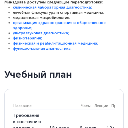
Минздрава доступны следующие переподготовки:
клиническая лабораторная диагностика;
лечебная физкультура и спортивная медицина;
медицинская микробиология;
организация здравоохранения и общественное
здоровье;
ультразвуковая диагностика;
физиотерапия;
физическая и реабилитационная медицина;
функциональная диагностика.
Учебный план
Название
Часы
Лекции
Практик
Требования
к состоянию
здоровья
18
часов
6
часов
12
часов