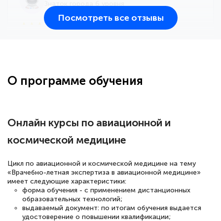
Знаток города 6 уровня
Посмотреть все отзывы
25 марта 2026
Здравствуйте, прошёл курс
переподготовки тренер-преподаватель
по всестилевому каратэ. Понравилось
О программе обучения
большое количество методических
работ для обучения и подготовки для
сдачи итоговой аттестации. Спасибо
Онлайн курсы по авиационной и
космической медицине
Елена Кравченко
Цикл по авиационной и космической медицине на тему
Знаток города 5 уровня
«Врачебно-летная экспертиза в авиационной медицине»
имеет следующие характеристики:
форма обучения - с применением дистанционных
18 марта 2026
образовательных технологий;
Выражаю благодарность за курс
выдаваемый документ: по итогам обучения выдается
удостоверение о повышении квалификации;
повышения квалификации "Эксперт ЕГЭ по