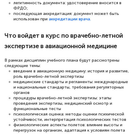
легитимность документа: удостоверение вносится в
русскому языку и литературе". Много
ФРДО;
последующая аккредитация: документ может быть
полезных материалов помогли
использован при
аккредитации врача.
подготовиться к тестированию. Это
книги, методические рекомендации,
Что войдет в курс по врачебно-летной
статьи. Времени на подготовку
экспертизе в авиационной медицине
достаточно. Курс помогает пройти
аттестацию в школе. Спасибо!
В рамках дисциплин учебного плана будут рассмотрены
следующие темы:
введение в авиационную медицину: история и развитие,
роль врачебно-летной экспертизы
медицинские стандарты и регламенты: международные
Евгения Коротких
и национальные стандарты, требования регуляторных
органов
Знаток города 2 уровня
процедуры врачебно-летной экспертизы: этапы
проведения экспертизы, медицинский осмотр и
12 марта 2026
функциональные тесты
психологическая оценка: методы оценки психической
Спасибо большое Академии! Грамотное,
устойчивости, интерпретация психологических тестов
вежливое сопровождение! Всё чётко и
физиологические аспекты полетов: влияние высоты и
перегрузок на организм, адаптация к условиям полета
понятно! Проходила повышение