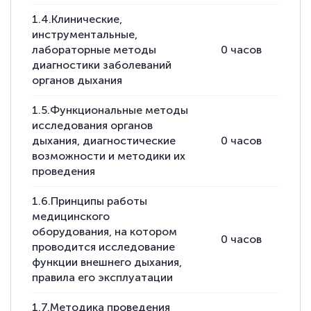
1.4.Клинические,
инструментальные,
лабораторные методы
0
часов
2
ч
диагностики заболеваний
органов дыхания
1.5.Функциональные методы
исследования органов
дыхания, диагностические
0
часов
2
ч
возможности и методики их
проведения
1.6.Принципы работы
медицинского
оборудования, на котором
0
часов
-
проводится исследование
функции внешнего дыхания,
правила его эксплуатации
1.7.Методика проведения