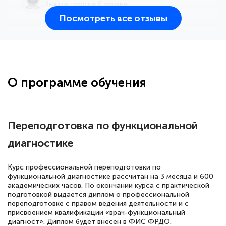
Знаток города 6 уровня
Посмотреть все отзывы
25 марта 2026
Здравствуйте, прошёл курс
переподготовки тренер-преподаватель
по всестилевому каратэ. Понравилось
О программе обучения
большое количество методических
работ для обучения и подготовки для
сдачи итоговой аттестации. Спасибо
Переподготовка по функциональной
диагностике
Елена Кравченко
Курс профессиональной переподготовки по
Знаток города 5 уровня
функциональной диагностике рассчитан на 3 месяца и 600
академических часов. По окончании курса с практической
подготовкой выдается диплом о профессиональной
18 марта 2026
переподготовке с правом ведения деятельности и с
Выражаю благодарность за курс
присвоением квалификации «врач-функциональный
диагност». Диплом будет внесен в ФИС ФРДО.
повышения квалификации "Эксперт ЕГЭ по