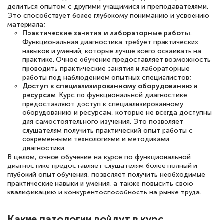
делиться опытом с другими учащимися и преподавателями.
Это способствует более глубокому пониманию и усвоению
материала;
Практические занятия и лабораторные работы
.
Функциональная диагностика требует практических
Светлана К
навыков и умений, которые лучше всего осваивать на
Знаток города 7 уровня
практике. Очное обучение предоставляет возможность
проводить практические занятия и лабораторные
10 марта 2026
работы под наблюдением опытных специалистов;
Доступ к специализированному оборудованию и
Оставила заявку на обучение онлайн, мне
ресурсам
. Курс по функциональной диагностике
предоставляют доступ к специализированному
быстро ответили, разъяснили все детали.
оборудованию и ресурсам, которые не всегда доступны
Обучение понравилось: огромное
для самостоятельного изучения. Это позволяет
слушателям получить практический опыт работы с
количество тематической литературы,
современными технологиями и методиками
пособий и учебников доступно на время
диагностики.
В целом, очное обучение на курсе по функциональной
прохождения курса, удобная система
диагностике предоставляет слушателям более полный и
аттестации, проблем не возникло ни на
глубокий опыт обучения, позволяет получить необходимые
практические навыки и умения, а также повысить свою
каком этапе…
квалификацию и конкурентоспособность на рынке труда.
Какие патологии войдут в курс