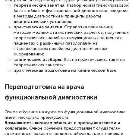
теоретические занятия
. Разбор нормативно-правовой
квалификации. Ещё раз - СПАСИБО!
базы в области функциональной диагностики, введение
в методы диагностики и принципы работы
диагностических установок;
практические занятия
. Отработка применения
методик медико-статистических расчетов, полученных
Елена Петрикс
теоретических знаний на симуляционных пациентах,
Знаток города 5 уровня
пациентах с различными патологиями на
высококлассном новейшем диагностическом
оборудовании;
11 марта 2026
клинические разборы.
Как на практических, так и на
теоретических занятиях;
Всем добрый день! Я прошла курс
практическая подготовка на клинической базе.
повышени каалификации по
специальности «Тренер-преподаватель
Переподготовка на врача
по тяжелой атлетике»! Хочется
функциональной диагностики
подчеркуть, что при обращении
оперативно связались со мной
Очное обучение на курсе по функциональной диагностике
специалисты, ответили на все
имеет несколько преимуществ:
Возможность личного общения с преподавателями и
интересующие вопросы и в течении
коллегами.
Очное обучение предоставляет слушателям
двух…
возможность задавать вопросы, обсуждать материалы и