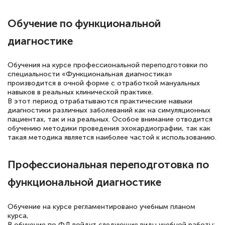
русскому языку и литературе". Много
Обучение по функциональной
полезных материалов помогли
диагностике
подготовиться к тестированию. Это
книги, методические рекомендации,
Обучения на курсе профессиональной переподготовки по
статьи. Времени на подготовку
специальности «Функциональная диагностика»
достаточно. Курс помогает пройти
производится в очной форме с отработкой мануальных
навыков в реальных клинической практике.
аттестацию в школе. Спасибо!
В этот период отрабатываются практические навыки
диагностики различных заболеваний как на симуляционных
пациентах, так и на реальных. Особое внимание отводится
обучению методики проведения эхокардиографии, так как
такая методика является наиболее частой к использованию.
Евгения Коротких
Знаток города 2 уровня
Профессиональная переподготовка по
12 марта 2026
функциональной диагностике
Спасибо большое Академии! Грамотное,
Обучение на курсе регламентировано учебным планом
вежливое сопровождение! Всё чётко и
курса,
понятно! Проходила повышение
В обучение по ФД войдут следующие виды учебной работы: