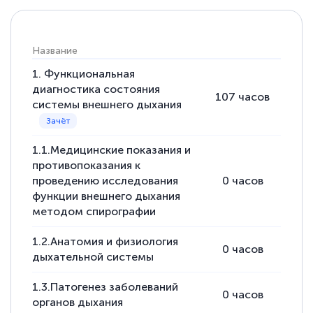
Название
Часы
1. Функциональная
диагностика состояния
107
часов
23
ч
системы внешнего дыхания
1.1.Медицинские показания и
противопоказания к
проведению исследования
0
часов
2
ч
функции внешнего дыхания
методом спирографии
1.2.Анатомия и физиология
0
часов
2
ч
дыхательной системы
1.3.Патогенез заболеваний
0
часов
2
ч
органов дыхания