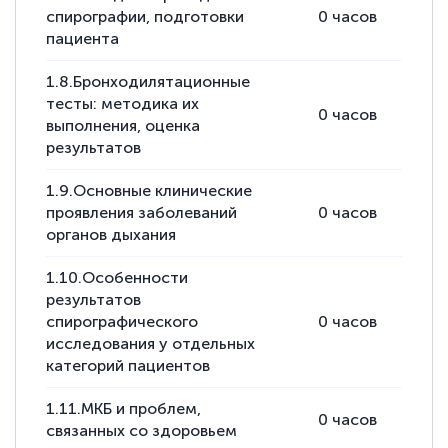
спирографии, подготовки
0
часов
2
ч
пациента
1.8.Бронходилятационные
тесты: методика их
0
часов
2
ч
выполнения, оценка
результатов
1.9.Основные клинические
проявления заболеваний
0
часов
6
ч
органов дыхания
1.10.Особенности
результатов
спирографического
0
часов
1
ч
исследования у отдельных
категорий пациентов
1.11.МКБ и проблем,
0
часов
4
ч
связанных со здоровьем