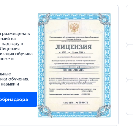
и размещена в
нзий на
 надзору в
 Лицензия
низация обучила
нное и
льные
ки обучения.
 навыки и
собрнадзора