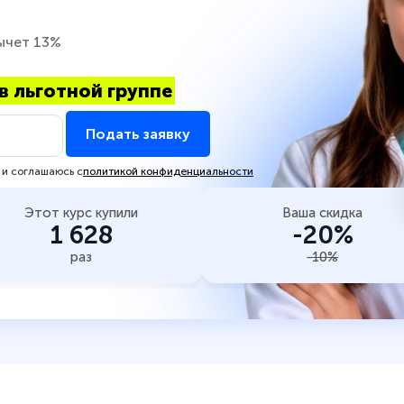
ычет 13%
в льготной группе
Подать заявку
 и соглашаюсь с
политикой конфиденциальности
Этот курс купили
Ваша скидка
1 628
-20%
раз
-10%