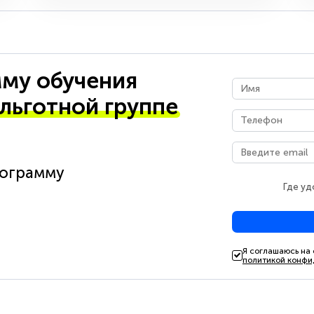
му обучения
 льготной группе
рограмму
Где уд
Я соглашаюсь на
политикой конфи