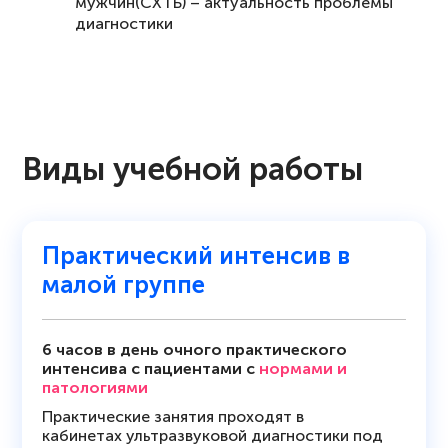
мужчин(СХТБ) – актуальность проблемы
диагностике эректильной дисфункции
диагностики
Показания и противопоказания для
СХТБ – мультидисциплинарная проблема
выполнения фарм-теста
«Хроничекий простатит» - причина СХТБ у
Препараты, используемые для выполнения
мужчин?
исследования
УЗ-эхосемиотика «диффузных изменений»
простаты
Рак ПЖ – как причина СХТБ
Виды учебной работы
Опухоли мочевого пузыря как причина
СХТБ, роль УЗИ в диагностике проблемы
ТРУЗИ в диагностике «венозного застоя» в
малом тазу, как причины СХТБ
Практический интенсив в
УЗ-оценка состояния паховых каналов при
СХТБ
малой группе
6 часов в день очного практического
интенсива с пациентами с
нормами и
патологиями
Практические занятия проходят в
кабинетах ультразвуковой диагностики под