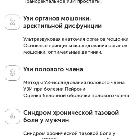
Трансректальное УЗИ простаты,
особенности подготовки
Оценка сосудистого рисунка простаты при
Узи органов мошонки,
допплеровском исследовании в режиме
эректильной дисфункции
ТРУЗИ
Ультразвуковая диагностика диффузной
Ультразвуковая анатомия органов мошонки
патологии простаты при воспалительных
Основные принципы исследования органов
заболеваниях
мошонки, оптимальные датчики.
УЗИ при гиперплазии простаты
Форма, размеры и объем яичек при УЗИ
УЗИ при гиперплазии простаты
Оценка количества жидкости в мошонке.
Узи полового члена
Оценка состояния венозной системы
органов мошонки, диагностическая
Методы УЗ-исследования полового члена
ценность пробы Вальсальвы.
УЗИ при болезни Пейрони
УЗ оценка артериального кровоснабжения
Оценка белочной оболочки полового члена
яичек, ценность методики при различных
при УЗИ
патологических состояниях
УЗИ при травмах полового члена, разрыв
УЗИ органом мошонки при варикоцеле.
Синдром хронической тазовой
кавернозных тел
боли у мужчин
Особенности выполнения допплеровского
исследования сосудов полового члена с
Синдром хронической тазовой боли у
использованием фармпрепаратов при