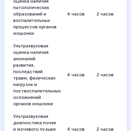
оценка наличия
патологических
образований и
4
часов
2
часов
2
воспалительных
процессов органов
мошонки
Ультразвуковая
оценка наличия
аномалий
развития,
последствий
4
часов
2
часов
2
травм, физических
нагрузок и
поствоспалительных
осложнений
органов мошонки
Ультразвуковая
диагностика почек
и мочевого пузыря
4
часов
2
часов
2