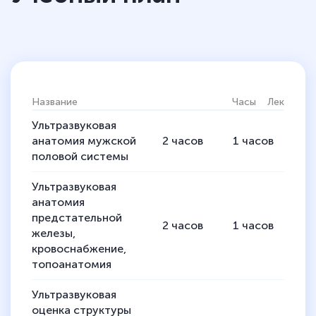
Название
Часы
Лекции
П
Ультразвуковая
анатомия мужской
2
часов
1
часов
1
половой системы
Ультразвуковая
анатомия
предстательной
2
часов
1
часов
1
железы,
кровоснабжение,
топоанатомия
Ультразвуковая
оценка структуры