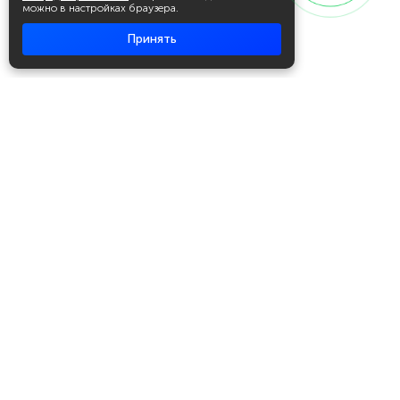
можно в настройках браузера.
Принять
Академия повышения квалификации
и профессиональной
переподготовки
Написать в WhatsApp
+7 951 499 19 99
Звонок бесплатный
+7 (800) 700-54-07