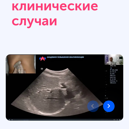
клинические
случаи