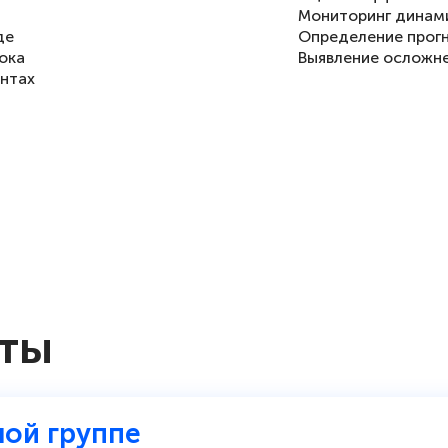
Мониторинг динам
де
Определение прог
ока
Выявление осложн
ентах
ля артерий)
ока (для вен)
оты
лой группе