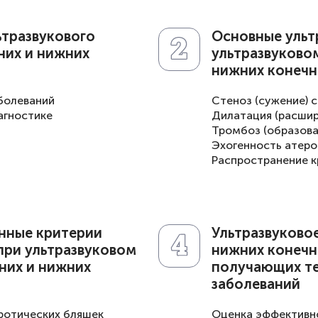
ьтразвукового
Основные ульт
них и нижних
ультразвуково
нижних конечн
болеваний
Стеноз (сужение) 
агностике
Дилатация (расшир
Тромбоз (образова
Эхогенность атеро
Распространение к
енные критерии
Ультразвуковое
при ультразвуковом
нижних конечн
них и нижних
получающих те
заболеваний
ротических бляшек
Оценка эффективн