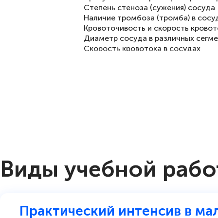
Степень стеноза (сужения) сосуда
Наличие тромбоза (тромба) в сосу
Кровоточивость и скорость кровот
Диаметр сосуда в различных сегм
Скорость кровотока в сосудах
Индекс устойчивости кровотока (д
Показатели резистентности кровот
Виды учебной раб
Практический интенсив в ма