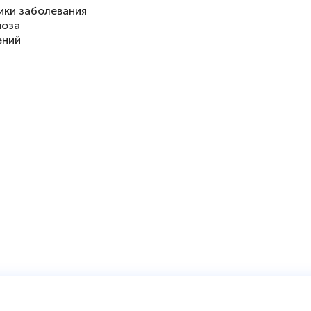
ики заболевания
ноза
ений