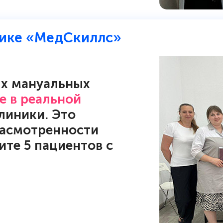
нике «МедСкиллс»
х мануальных
е в реальной
линики. Это
насмотренности
ите 5 пациентов с