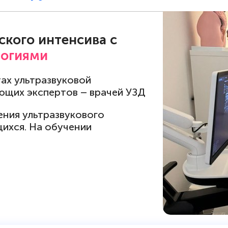
ского интенсива с
логиями
тах ультразвуковой
ющих экспертов – врачей УЗД
ния ультразвукового
щихся. На обучении