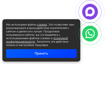
Мы используем файлы
cookies
. Это позволяет нам
анализировать взаимодействие посетителей с
сайтом и делать его лучше. Продолжая
пользоваться сайтом, вы соглашаетесь с
использованием файлов cookies и
политикой
конфиденциальности
. Запретить эти действия
можно в настройках браузера.
Принять
Академия повышения квалификации
и профессиональной
переподготовки
Написать в WhatsApp
+7 951 499 19 99