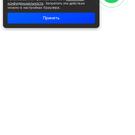
конфиденциальности
. Запретить эти действия
можно в настройках браузера.
Принять
Академия повышения квалификации
и профессиональной
переподготовки
Написать в WhatsApp
+7 951 499 19 99
Звонок бесплатный
+7 (800) 700-54-07
Об академии