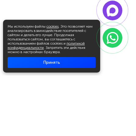
Мы используем файлы
cookies
. Это позволяет нам
анализировать взаимодействие посетителей с
сайтом и делать его лучше. Продолжая
пользоваться сайтом, вы соглашаетесь с
использованием файлов cookies и
политикой
конфиденциальности
. Запретить эти действия
можно в настройках браузера.
Принять
Академия повышения квалификации
и профессиональной
переподготовки
Написать в WhatsApp
+7 951 499 19 99