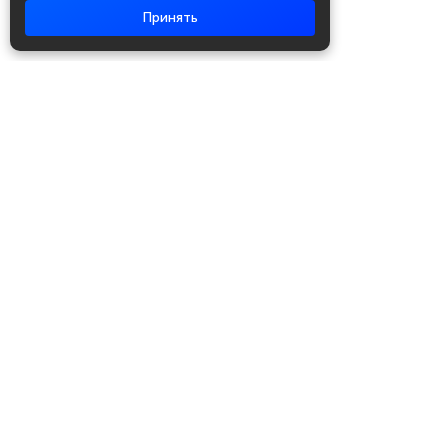
Принять
Академия повышения квалификации
и профессиональной
переподготовки
Написать в WhatsApp
+7 951 499 19 99
Звонок бесплатный
+7 (800) 700-54-07
Об академии