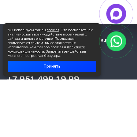
Мы используем файлы
cookies
. Это позволяет нам
анализировать взаимодействие посетителей с
сайтом и делать его лучше. Продолжая
Академия повышения квалификации
пользоваться сайтом, вы соглашаетесь с
и профессиональной
использованием файлов cookies и
политикой
переподготовки
конфиденциальности
. Запретить эти действия
можно в настройках браузера.
Принять
Написать в WhatsApp
+7 951 499 19 99
Звонок бесплатный
+7 (800) 700-54-07
Об академии