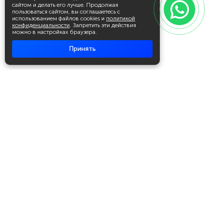
сайтом и делать его лучше. Продолжая
пользоваться сайтом, вы соглашаетесь с
использованием файлов cookies и
политикой
конфиденциальности
. Запретить эти действия
можно в настройках браузера.
Принять
Академия повышения квалификации
и профессиональной
переподготовки
Написать в WhatsApp
+7 951 499 19 99
Звонок бесплатный
+7 (800) 700-54-07