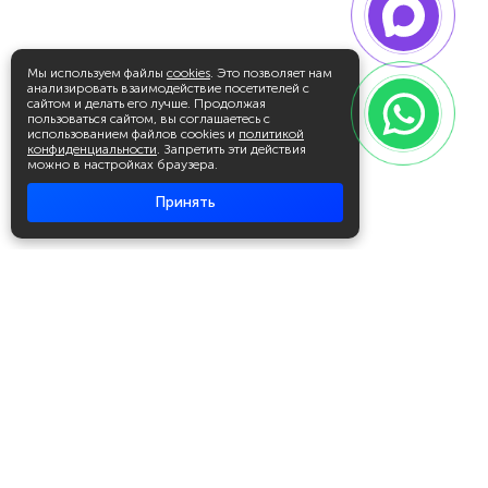
Мы используем файлы
cookies
. Это позволяет нам
анализировать взаимодействие посетителей с
сайтом и делать его лучше. Продолжая
пользоваться сайтом, вы соглашаетесь с
использованием файлов cookies и
политикой
конфиденциальности
. Запретить эти действия
можно в настройках браузера.
Принять
Академия повышения квалификации
и профессиональной
переподготовки
Написать в WhatsApp
+7 951 499 19 99